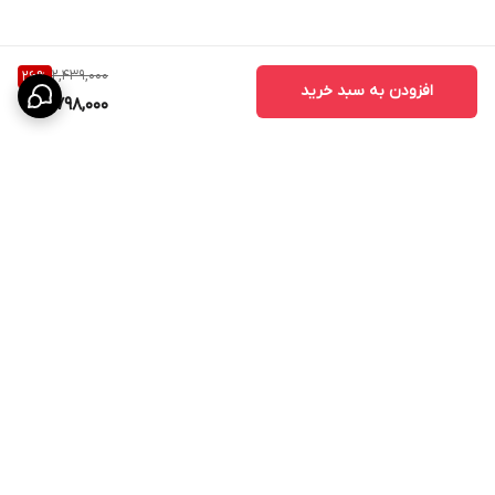
2,439,000
26
%
افزودن به سبد خرید
1,798,000
برگشت به بالا