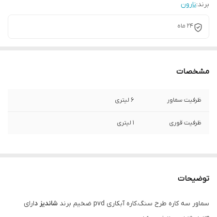
برند:
نارون
۲۴ ماه
مشخصات
ظرفیت سماور
۶ لیتری
ظرفیت قوری
۱ لیتری
توضیحات
سماور سه کاره طرح سنگ.کاره آبکاری pvd ضخیم برند
شاندیز د
ارای