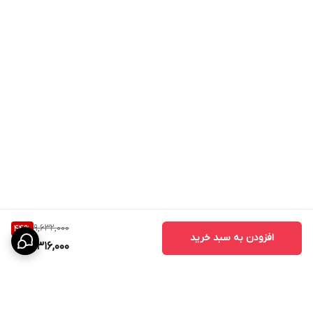
9,632,000
44
%
افزودن به سبد خرید
5,316,000