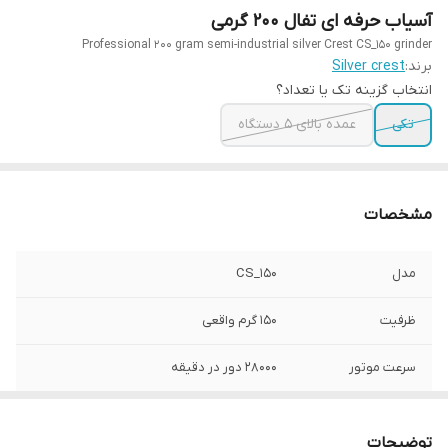
آسیاب حرفه ای تفال ۲۰۰ گرمی
Professional 200 gram semi-industrial silver Crest CS_150 grinder
برند:
Silver crest
انتخاب گزینه تک یا تعداد؟
تکی
عمده بالای ۵ دستگاه
مشخصات
مدل
CS_150
ظرفیت
۱۵۰ گرم واقعی
سرعت موتور
۲۸۰۰۰ دور در دقیقه
دارای
۱ عدد تیغه یدک،فرچه، فیوز
توضیحات