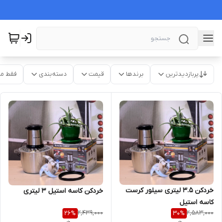
پربازدیدترین
برندها
قیمت
دسته‌بندی
فقط م
خردکن ۳.۵ لیتری سیلور کرست
خردکن کاسه استیل ۳ لیتری
کاسه استیل
2,439,000
2,583,000
26
%
30
%