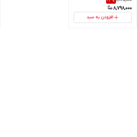
11,445,000
23
%
8,798,000
افزودن به سبد