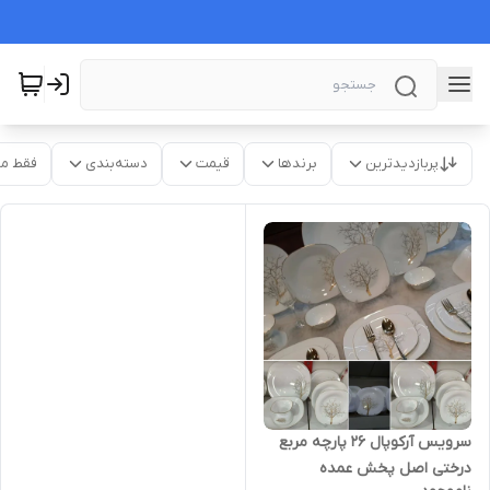
پربازدیدترین
برندها
قیمت
دسته‌بندی
فقط م
سرویس آرکوپال 26 پارچه مربع
درختی اصل پخش عمده