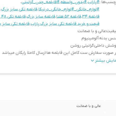
چسب‌ها :
#پاراب
،
#بدون_واسطه
،
#قابلمه_چدن_گرانیتی
،
#لوازم_خانگی_#لوازم_خانگی_درنیکا
،
قابلمه تکی سایز بزرگ
،
قابلمه ۳۴
،
قابلمه ۵۲ هلنا
،
قابلمه سایز بزرگ
،
قابلمه تکی ۴۸ نفره
قیمت و خرید قابلمه تکی سایز بزرگ پاراب
،
قابلمه تکی سایز ب
یفیت
:
عالی و با ضمانت
نس بدنه
:
آلومینیوم
وشش داخلی
:
گرانیتی روشن
 صورت سفارش ست کامل این قابلمه ها
:
ارسال کاملا رایگان میباشد
شش بیرونی (بدنه)
:
رنگ مشکی نسوز چروک
مایش بیشتر
یز ۵۲
:
مناسب برای ۴۵ نفر
یز ۴۵
:
مناسب برای ۳۸ نفر
یز ۴۲
:
مناسب برای ۳۰ نفر
یز ۳۶
:
مناسب برای ۱۵ نفر
یز ۳۸
:
مناسب برای ۲۲ نفر
یر ۳۴
:
مناسب برای ۱۴ نفر
عالی و با ضمانت
ژگی های
لازم به ذکر هست که سایز ۳۴ و ۳۶ پاراب د