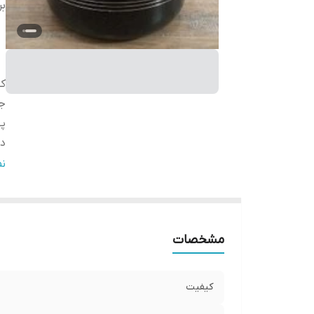
بر
ک
ج
پ
در
پو
ن
سا
سا
سا
مشخصات
سا
سا
سا
کیفیت
وی