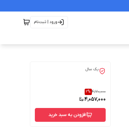
ورود | ثبت‌نام
یک سال
2
%
4,170,000
4,057,000
افزودن به سبد خرید