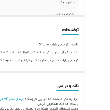
ت
جنس بدنه
پوشش داخلی
در صورت سفارش ست کامل این قابلمه ها
توضیحات
پوشش بیرونی (بدنه)
قابلمه گرانیتی پاراب سایز 52
سایز ۵۲
پاراب یکی از بهترین تولید کنندگان انواع قابلمه و تا
گرانیتی پاراب دارای پوشش داخلی گرانتی نچسب بوده 
سایز ۴۵
سایز ۴۲
ان را کاملا با روغ
فلزی به داخل ظرف خودداری نموده و از قاشق های چوبی اس
سایز ۳۶
نقد و بررسی
در صورت خرید سایزهای مختلف این قابلمه،ارسال به تمام
سایز ۳۸
لازم به ذکر میباشد که در این فروشگاه
تابه از سایز ۳۴ الی ۵۲ نیز موجود میباشد لینک تهیه این محصول
باسلام خدمت همکاران گرامی
سایر ۳۴
جهت استعلام قیمت همکاری و تعداد بالا لطفا تماس بگی