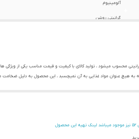
کمیلی
:
میباشد
آلومینیوم
گرانیتی روشن
ارسال کاملا رایگان میباشد
رنگ مشکی نسوز چروک
مناسب برای ۴۵ نفر
به گرانیتی محسوب میشود ، تولید کالای با کیفیت و قیمت مناسب یکی از ویژگ
که به هیچ عنوان مواد غذایی به آن نمیچسبد ، این محصول به دلیل ضخامت 
مناسب برای ۳۸ نفر
بیاورد و دیرتر از بین رود ، قابلمه سایز 52 برای میهمانی 45 نفره مناسب بوده و تمام نیازهای شما را پاسخ گو 
مناسب برای ۳۰ نفر
ن چرب کرده و به مدت 8 ساعت کنار گذاشته تا روغن کاملا به لایه های داخلی نفوذ کند، برای شستشو ا
تفاده نمایید ، این کالا در سایز های مختلف در فروشگاه اینترنتی درنیکا موج
مناسب برای ۱۵ نفر
 نقاط کشور رایگان میباشد.
مناسب برای ۲۲ نفر
مناسب برای ۱۴ نفر
رید