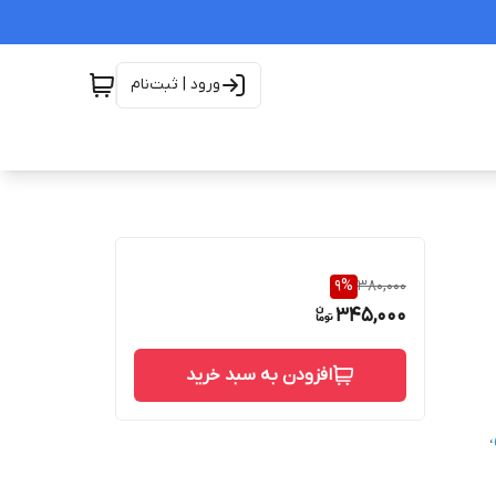
ورود | ثبت‌نام
9
%
380,000
345,000
افزودن به سبد خرید
،