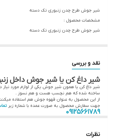
شیر جوش طرح چدن زنبوری تک دسته
مشخصات محصول :
شیر جوش طرح چدن زنبوری تک دسته
سایز ۱۴×۹- وزن 264 گرم
جنس روکش گرانیت ، ساختار بدنه آلومینیوم (زنبوری)
دارای دسته عایق و مقاوم
نقد و بررسی
رنگ مشکی
شیر داغ کن یا شیر جوش داخل زن
تولید ایران
شیر داغ کن یا همون شیر جوش یکی از لوازم مورد نیاز 
ظرفیت ۱ لیتری
ساخته شده که هم نچسب هست و هم نسوز .
از این محصول به عنوان قهوه جوش هم استفاده میکنن
فروش به صورت عمده و تک حضوری و غیرحضوری با ارسال
جهت سفارش محصول به صورت عمده با شماره زیر
تما
۰۹۱۲۵۶۶۱۷۸۹
نظرات