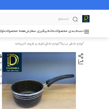
دسته‌بندی محصولات
خانه
پیگیری سفارش
همه محصولات
لوا
"لوازم خانگی درنیکا"
/
لوازم خانگی
/
ظرف و ظروف آشپزخانه
ش
ranite beebori milk and coffee maker
بر
دس
بر