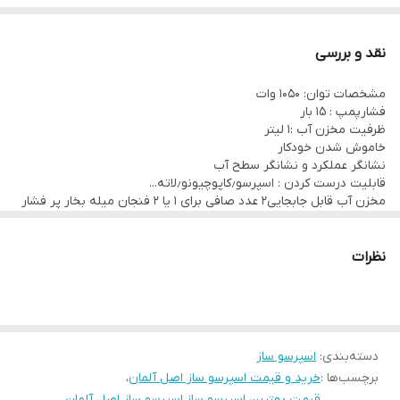
نازل کف کننده شیر مخزن آب قابل جابجایی (ظرفیت: 1.2 لیتر) بسته
شدن خودکار چراغ های خاموش و کارکرد شامل فنجان اندازه گیری قهوه با
نقد و بررسی
پرکننده 2 در 1 سینی چکه قابل جابجایی با نشانگر سطح آب و شبکه قابل
مشخصات توان: 1050 وات
جابجایی اطلاعات فنی قدرت: 1050 وات ابعاد تقریباً 34.3 x 23 x 30.3
فشارپمپ : 15 بار
سانتی متر وزن تقریباً 💫ساخت:آلمان
ظرفیت مخزن آب :1 لیتر
خاموش شدن خودکار
نشانگر عملکرد و نشانگر سطح آب
قابلیت درست کردن : اسپرسو٫کاپوچیونو٫لاته...
مخزن آب قابل جابجایی2 عدد صافی برای 1 یا 2 فنجان میله بخار پر فشار
2 در 1 : کف کردن آب داغ و شیرسینی چکه قابل جابجایی
نظرات
دسته‌بندی
:
اسپرسو ساز
برچسب‌ها :
خرید و قیمت اسپرسو ساز اصل آلمان
،
قیمت بهترین اسپرسو ساز
،
اسپرسو ساز اصل آلمان