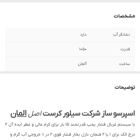
مشخصات
نشانگر آب
دارد
قدرت
۱۰۵۰
ساخت
آلمان
فشار توان
۱۵ بار
توضیحات
مدل
SEM1100
المان
اسپرسو
ساز
شرکت
سیلور
کرست
اصل
با سیستم غربال فشار پمپ قدرتمند 15 بار برای کرم عالی و عطر ایده آل 2
درج الک برای 1 یا 2 فنجان نازل بخار فشار قوی 2 در 1: خروجی آب گرم و