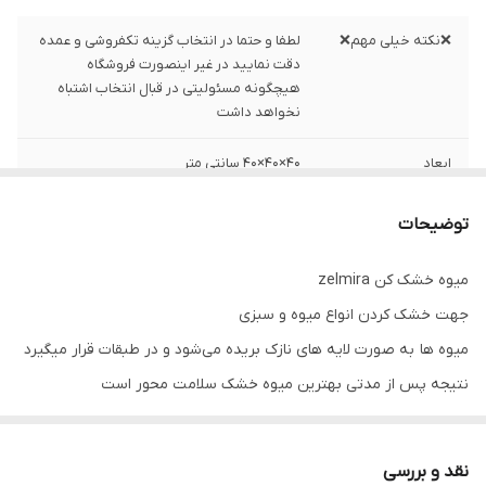
❌نکته خیلی مهم❌
لطفا و حتما در انتخاب گزینه تکفروشی و عمده
دقت نمایید در غیر اینصورت فروشگاه
هیچگونه مسئولیتی در قبال انتخاب اشتباه
نخواهد داشت
ابعاد
۴۰×۴۰×۴۰ سانتی متر
توضیحات
میوه خشک کن zelmira
جهت خشک کردن انواع میوه و سبزی
میوه ها به صورت لایه های نازک بریده می‌شود و در طبقات قرار میگیرد
نتیجه پس از مدتی بهترین میوه خشک سلامت محور است
260وات
پنج طبقه
نقد و بررسی