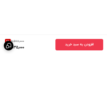
5,578,000
9
%
افزودن به سبد خرید
5,035,000
برگشت به بالا