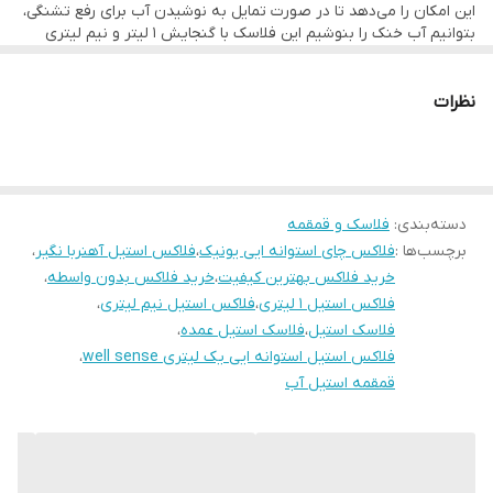
این امکان را می‌دهد تا در صورت تمایل به نوشیدن آب برای رفع تشنگی،
بتوانیم آب خنک را بنوشیم این فلاسک با گنجایش 1 لیتر و نیم لیتری
است. جنس بدنه داخلی و خارجی از استیل 304 بوده و سیستم حفظ دما
خلاء میباشد. شما میتوانید از این فلاسک برای مایعات سرد استفاده کنید.
درب فلاسک به صورتی طراحی شده که پس از باز کردن میتوانید از آن
نظرات
به عنوان لیوان استفاده کنید.
دسته‌بندی
:
فلاسک و قمقمه
برچسب‌ها :
فلاکس چای استوانه ایی یونیک
،
فلاکس استیل آهنربا نگیر
،
خرید فلاکس بهترین کیفیت
،
خرید فلاکس بدون واسطه
،
فلاکس استیل ۱ لیتری
،
فلاکس استیل نیم لیتری
،
فلاسک استیل
،
فلاسک استیل عمده
،
فلاکس استیل استوانه ایی یک لیتری well sense
،
قمقمه استیل آب