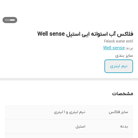
فلاکس آب استوانه ایی استیل Well sense
Felask water estil
برند:
Well sense
سایز بندی
نیم لیتری
مشخصات
سایز فلاکس
نیم لیتری و ۱ لیتری
بدنه
استیل