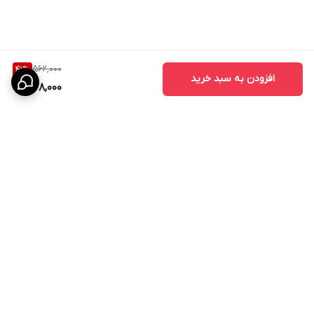
562,000
41
%
افزودن به سبد خرید
328,000
برگشت به بالا