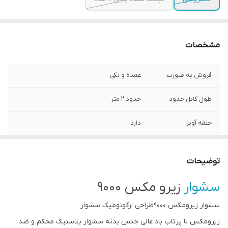
مشخصات
فروش به صورت
عمده و تکی
طول کابل حدود
حدود ۲ متر
حلقه آویز
دارد
متمرکز کننده باد
دارد
توضیحات
اصالت کالا
غیر اصل
سشوار
زیرو مکس ۹۰۰۰
۳ حالت باد
سرد،گرم و داغ
سشوار زیرومکس 9000طراحی ارگونومیک سشوار
زیرومکس با پرتاب باد عالی جنس بدنه سشوار پلاستیک محکم و ضد