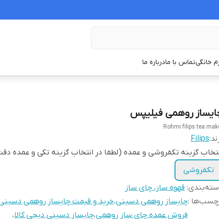
زم خانگی
تماس با ما
درباره ما
ایساز روهمی فیلیپس
Rohmi filips tea mak
ند:
Filips
تخاب گزینه تکفروشی و عمده (لطفا در انتخاب گزینه تکی و عمده دقت
تکفروشی
ته‌بندی
:
قهوه ساز، چای ساز
چسب‌ها :
چایساز روهمی دسینی
،
خرید و قیمت چایساز روهمی دسینی
فروش عمده چای ساز روهمی
،
چایساز دسینی دیجی کالا
،