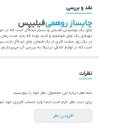
نقد و بررسی
🟢توان: 1500 وات
🟢نوع چایی ساز: روهمی
چایساز روهمی
فیلیپس
🟢نوع کنترل: دکمه
چای یک نوشیدنی قدیمی و بسیار ایده‌آل است که در مهما
تهیه‌ی یک چای خوشمزه و لذیذ بوده که باید مدت زمان م
🟢جنس کتری: پیرکس
در یک روز سخت کاری از یک فنجان چای ایده‌آل لذت ببری
🟢جنس قوری: شیشه
است که در لوازم خانگی درنیکا به بررسی آن می‌پردازیم.
🟢گنجایش کتری: 2لیتر
طراحی کلی چای ساز
روهمی
فیلیپس
🟢گنجایش قوری: 1لیتر
چای ساز روهمی فیلیپس یک دستگاه شیک و ایده‌آل است ک
دارای توان ۲۲۰۰ وات بوده و افرادی که تایم 
نظرات
🟢دارای فیلتر تفاله گیر و ضد رسوب
عمودی بر روی هم و بر روی صفحه‌ی حرارتی قرار گرفته 
🟢قابلیت چرخش 360 درجه
چایساز روهمی
فیلیپس
ویژگی ظاهری
🟢مجهز به سیستم قطع خودکار
شما هم درباره این محصول نظر خود را بنویسید.
چای‌ساز دارای بدنه‌ای به رنگ مشکی/سیلور و شیشه‌ای ش
خلاصه ای از نحوه استفاده از چای ساز
برای ثبت نظر، لازم است ابتدا وارد حساب کاربری خود شو
دارای ماندگاری بالایی است. کتری و قوری نیز از جنس 
کاربران گرامی در این قسمت خلاصه ای از آموزش استفاده ا
افزودن نظر
انتخاب مکان
دارای یک فیلتر از جنس استیل ضد زنگ بوده که تفاله‌ی 