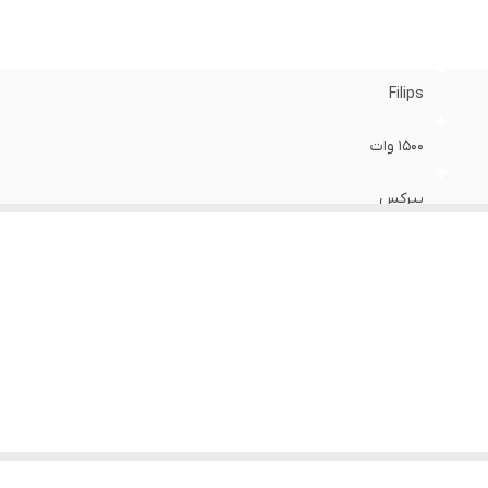
Filips
1500 وات
پیرکس
۱ لیتری
۲ لیتر
دارد
چین
استیل ضد زنگ