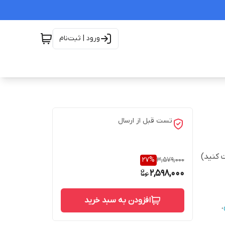
ورود | ثبت‌نام
تست قبل از ارسال
 کنید)
27
%
3,579,000
2,598,000
افزودن به سبد خرید
،