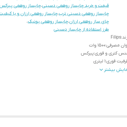
قیمت و خرید چایساز روهمی دسینی
،
چایساز روهمی پیرکس
چایساز روهمی دسینی ترب
،
چایساز روهمی ارزان و با کیفیت
چای ساز روهمی ارزان
،
چایساز روهمی یونیک
،
طرز استفاده از چایساز دسینی
ند
:
Filips
وان مصرفی
:
1500 وات
نس کتری و قوری
:
پیرکس
رفیت قوری
:
۱ لیتری
فیت کتری
:
۲ لیتر
مایش بیشتر
ابلیت خاموش شدن اتومات
:
دارد
ور سازنده
:
چین
نس المنت
:
استیل ضد زنگ