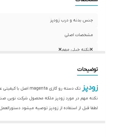
جنس بدنه و درب زودپز
مشخصات اصلی
❌نکته خیلی مهم❌
توضیحات
سایز بندی دیگ ها
زودپز
دارای
تک دسته رو گازی magenta اصل با کیفیتی عالی،استیل براق درجه 1 ساخت ایران،دارای نشان استاندارد گنجایش‌ ۶،۸ و ۱۰ لیتری دارای دکمه اطمینان
نکته مهم در مورد زودپز ملکه محصول شرکت نوین صن
کیفیت
لطفا قبل از استفاده از زودپز توصیه میشود دستورالعمل
مدل درب
جدول زمان پخت در زودپز نوین ص
ماهی : ۱۵ تا ۲۵ دقیقه
محصول شرکت