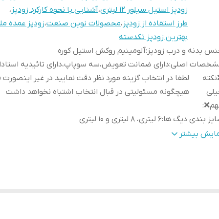
زودپز استیل سیلور ۱۲ لیتری
،
آشنایی با نحوه کارکرد زودپز
،
طرز استفاده از زودپز
،
محصولات نوین صنعت
،
زودپز عمده مل
بهترین زودپز تکدسته
س بدنه و درب زودپز
:
آلومینیم روکش استیل کوره
شخصات اصلی
:
دارای ضمانت تعویض،سه سوپاپ،دارای تائیدیه استادارد
نکته
لطفا در انتخاب گزینه مورد نظر دقت نمایید در غیر اینصورت 
یلی
هیچگونه مسئولیتی در قبال انتخاب اشتباه نخواهد داشت
هم❌
:
یز بندی دیگ ها
:
۶ لیتری، ۸ لیتری و ۱۰ لیتری
رای
:
علامت استاندارد
مایش بیشتر
یفیت
:
فوق العاده
دل درب
:
کشویی
حصول شرکت
:
نوین صنعت
شخصات زودپز ها بر اساس
یز
:
نفره)