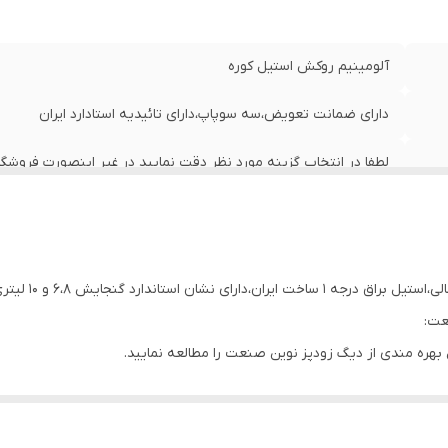
آلومینیم روکش استیل کوره
دارای ضمانت تعویض،سه سوپاپ،دارای تائیدیه استادارد ایران
لطفا در انتخاب گزینه مورد نظر دقت نمایید در غیر اینصورت فروشگ
نخواهد داشت
۶ لیتری، ۸ لیتری و ۱۰ لیتری
علامت استاندارد
عت:
فوق العاده
 بهره مندی از دیگ زودپز نوین صنعت را مطالعه نمایید.
کشویی
نعت به دقیقه:
نوین صنعت