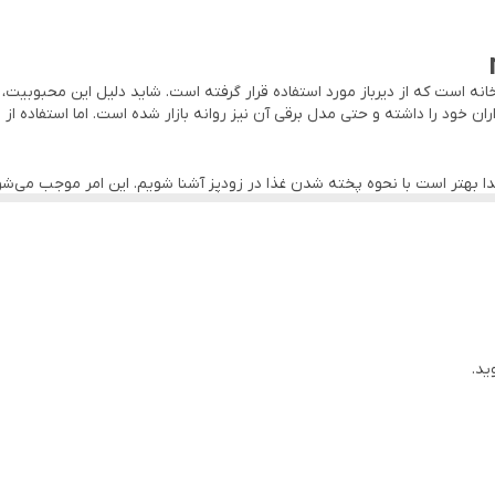
۶ لیتری (۸ نفره) ، ۸ لیتری( ۱۰ نفره) و ۱۰ لیتری (۱۲ نفره)
انه است که از دیرباز مورد استفاده قرار گرفته است. شاید دلیل این محبوبیت،
 خود را داشته و حتی مدل برقی آن نیز روانه بازار شده است. اما استفاده از
ا بهتر است با نحوه پخته شدن غذا در زودپز آشنا شویم. این امر موجب می‌شود ت
جنس فولاد یا آلیاژی از آلومینیوم هستند، با این تفاوت که در زیر درب آن ها 
د غذایی درون آن و بستن درب زودپز، به دلیل بالا بردن دمای آب جوش، بخاردهی
ب دستگاه قفل می شود.
اشر پلاستیکی دور درب زودپز اجازه خروج را ندارد.
ست.
ید.