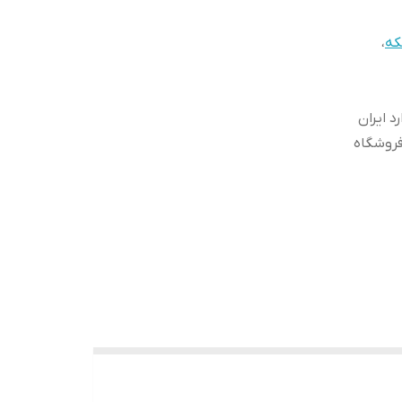
که
،
 ایران
فروشگاه
۶ لیتری (۸ نفره) ، ۸ لیتری( ۱۰ نفره) و ۱۰ لیتری (۱۲