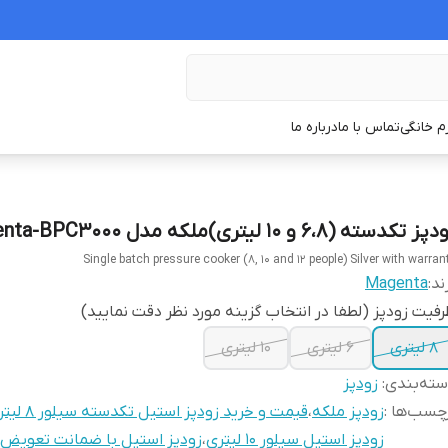
زم خانگی
تماس با ما
درباره ما
ز تکدسته (۶،۸ و ۱۰ لیتری)ملکه مدل magenta-BPC3000
Single batch pressure cooker (8, 10 and 12 people) Silver with warran
ند:
Magenta
فیت زودپز (لطفا در انتخاب گزینه مورد نظر دقت نمایید)
۸ لیتری
6 لیتری
۱۰ لیتری
ته‌بندی
:
زودپز
چسب‌ها :
زودپز ملکه
،
قیمت و خرید زودپز استیل تکدسته سیلور ۸ لیتری
زودپز استیل سیلور ۱۰ لیتری
،
زودپز استیل با ضمانت تعویض