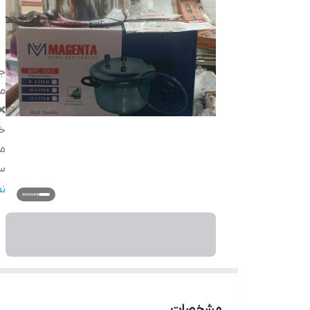
جن
م
❌
خ
م
سا
دا
ن
ک
م
م
م
سا
مشخصات