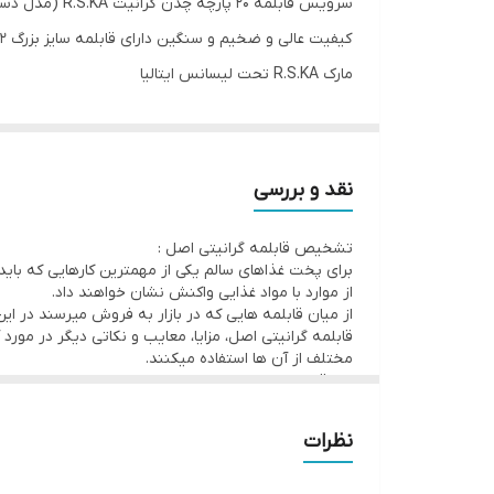
سرویس قابلمه 20 پارچه چدن گرانیت R.S.KA (مدل دسته کره‌ای)
کیفیت عالی و ضخیم‌ و سنگین دارای قابلمه سایز بزرگ ۳۲ سانتیمتری
مارک R.S.KA تحت لیسانس ایتالیا
4عدد قابلمه در سایزهای ۲۰-۲۴-۲۸-۳۲ سانتیمتری
تابه سایز ۲۸ سانتیمتری
تابه رژیمی سایز ۳۲ سانتیمتری
نقد و بررسی
سرویس ۷پارچه کفگیر ملاقه
تشخیص قابلمه گرانیتی اصل :
دارای نشان استاندارد
برای پخت غذاهای سالم یکی از مهمترین کارهایی که باید
تنوع رنگ مشکی
از موارد با مواد غذایی واکنش نشان خواهند داد.
از میان قابلمه هایی که در بازار به فروش میرسند در ا
۱۲۵۶۶۱۷۸۹
جهت استعلام قیمت عمده تماس بگیرید
قابلمه گرانیتی اصل، مزایا، معایب و نکاتی دیگر در مورد
مختلف از آن ها استفاده میکنند.
این قابلمه ها از چند لایه ی مختلف ساخته شده اند. لای
معمولا از تفلون استفاده میگردد. در لایه ی سطحی این 
مطلب به این موضوع بیشتر اشاره خواهیم کرد.
نظرات
با توجه به اهمیتی که ظروف نچسب در آشپزی دارند و البته
برایمان پدیدآورند، یک ضرورت غیرقابل‌اجتناب است. یکی
متفاوت می‌باشند. تشخیص قابلمه گرانیتی اصل باوجود شای