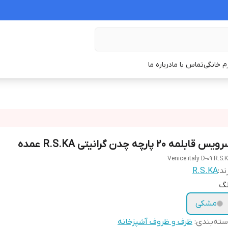
زم خانگی
تماس با ما
درباره ما
یس قابلمه ۲۰ پارچه چدن گرانیتی R.S.KA عمده
Venice italy D-09 R.S.
ند:
R.S.KA
نگ
مشکی
ته‌بندی
:
ظرف و ظروف آشپزخانه