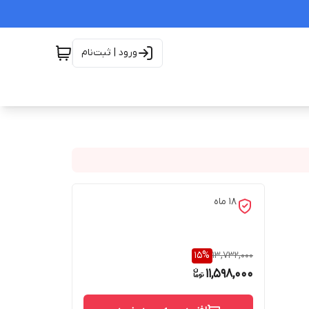
ورود | ثبت‌نام
۱۸ ماه
15
%
13,732,000
11,598,000