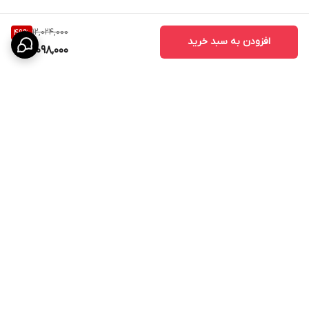
12,024,000
49
%
افزودن به سبد خرید
6,098,000
برگشت به بالا
تخفیف ویژه برای جهیزیه
آماده همکاری و عقد قرارداد