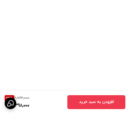
6,726,000
34
%
افزودن به سبد خرید
4,398,000