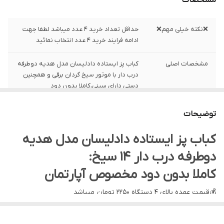
مشخصات
❌نکته خیلی مهم❌
حداقل تعداد خرید ۴ عدد میباشد لطفا جهت
ادامه فرایند خرید ۴ عدد انتخاب نمائید
مشخصات اصلی
کباب پز ایستاده دادلیسان مدل هدیه دوطرفه
درب دار با موتور سیخ گردان برقی و همچنین
دستی دارای سینی،کاملا بدون دود
دستگاه ۱۴ سیخه
۱۴ عدد سیخ جوجه و ۱۴ عدد سیخ کوبیده
توضیحات
دارای
کباب پز ایستاده دادلیسان مدل هدیه
دوطرفه درب دار ۱۴ سیخ:
کاملا بدون دود مخصوص آپارتمان
💰قبمت عمده بالای ۴ دستگاه ۲۲۵۰ تومان میباشد
لوازم جانبی
دستگاه
: