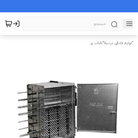
"لوازم خانگی درنیکا"
/
کباب پز