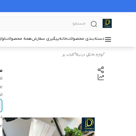
دسته‌بندی محصولات
خانه
پیگیری سفارش
همه محصولات
لوا
"لوازم خانگی درنیکا"
/
کباب پز
س
ll
بر
ان
دس
بر