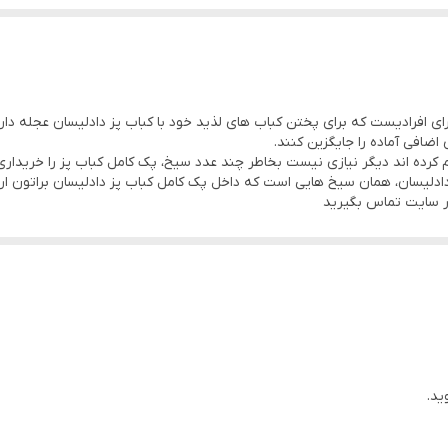
که نیازمند سیخهای اضافه برای کباب پزهای ایستاده بدون دود دادلیسان مدل 10 سیخ و 14
۴۳ سانتی متر
وی افزودن به سبد خرید میتوانید تعداد خود را انتخاب کنید
 افرادیست که برای پختن کباب های لذید خود با کباب پز دادلیسان عجله دارند 
افی آماده را جایگزین کنند.
رده اند دیگر نیازی نیست بخاطر چند عدد سیخ، پک کامل کباب پز را خریداری 
ادلیسان، همان سیخ هایی است که داخل پک کامل کباب پز دادلیسان براتون ا
ر سایت تماس بگیرید
ید.