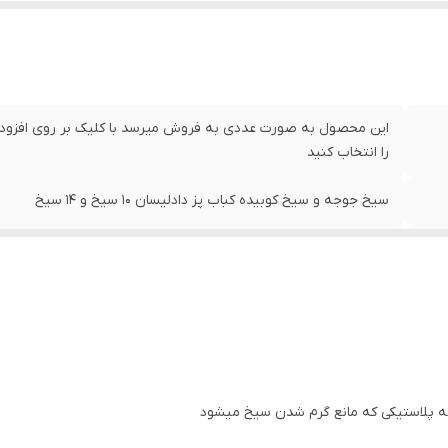
این محصول به صورت عددی به فروش میرسد با کلیک بر روی افزودن
را انتخاب کنید
سیخ جوجه و سیخ کوبیده کباب پز دادلیسان ۱۰ سیخ و ۱۴ سیخ
استیل با دستگیره پلاستیکی
دستگاه کباب پز دادلیسان مدل ۱۰ سیخ و ۱۴ سیخ
۴۳ سانتی متر
شرکت دادلیسان
ه پلاستیکی که مانع گرم شدن سیخ میشود
آلومینیوم
منیوم میباشد این سیخ همان سیخی هست که روی کباب پز ایستاده موتوردار 