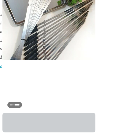
ت
ا
م
ن
ج
قا
ط
ن
س
ج
ط