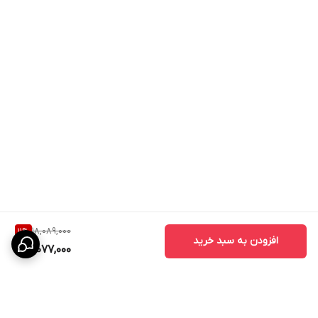
18,089,000
11
%
افزودن به سبد خرید
16,077,000