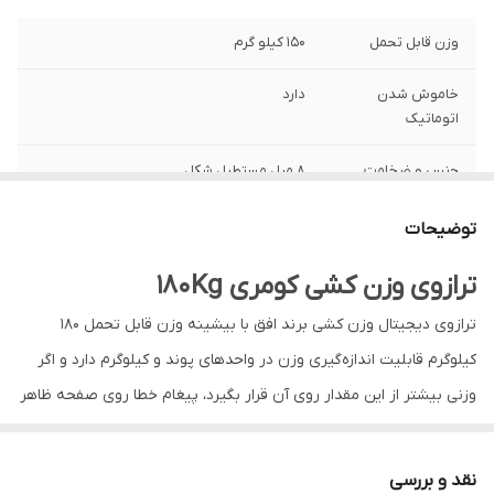
وزن قابل تحمل
۱۵۰ کیلو گرم
خاموش شدن
دارد
اتوماتیک
جنس و ضخامت
۸ میل مستطیل شکل
شیشه
توضیحات
نوع باتری
باتری سکه ایی ۲۰۳۲
ترازوی وزن کشی کومری 180Kg
واحد اندازه گیری
کیلوگرم و پوند
ترازوی دیجیتال وزن کشی برند افق با بیشینه وزن قابل‌ تحمل 180
دارای نمایشگر
دیجیتالی
کیلوگرم قابلیت اندازه‌گیری وزن در واحد‌های پوند و کیلوگرم دارد و اگر
وزنی بیشتر از این مقدار روی آن قرار بگیرد، پیغام خطا روی صفحه ظاهر
سایر ویژگیها
شیشه با ضخامت ۸ میلی متر نمایش دمای
محیط نمایش مقدار حجم باطری باتری دارد و
می‌شود. این ترازو طوری طراحی شده که صفحه‌نمایش آن وقتی تصمیم
دقت اندازه گیری ۵۰ گرم میباشد
گرفتید که وزن خود را بگیرید، تنها با پاگذاشتن روی آن، روشن می‌شود.
نقد و بررسی