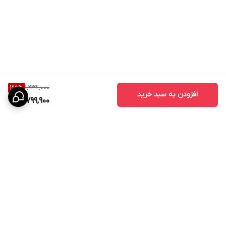
1,234,000
35
%
افزودن به سبد خرید
799,900
برگشت به بالا