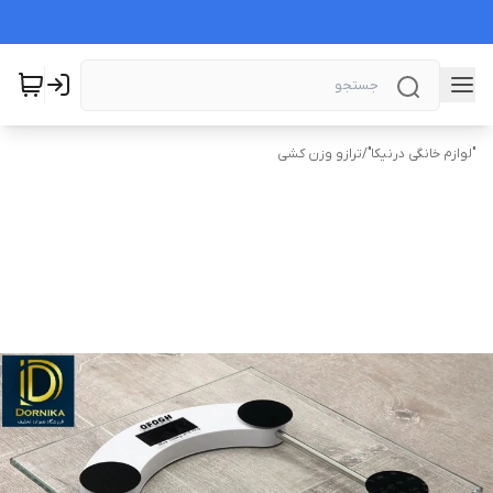
"لوازم خانگی درنیکا"
/
ترازو وزن کشی