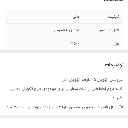
مشخصات
کیفیت
عالی
قابل شستشو
ماشین ظرفشویی
وزن
۴۵۰۰
تنوع
طرح و رنگ
توضیحات
سرویس آرکوپال 25 پارچه آرکوپال
آفر
نکته مهم لطفا قبل از ثبت سفارش برای موجودی طرح آرکوپال تماس
بگیرید
#آرکوپال قابل شستشو در ماشین ظرفشویی 6عدد پلوخوری تخت،6 عدد
خورشت خوری گود،6 عدد پیش دستی (میوه خوری)، 6 عدد کاسه ماست
و یک عدد دیس