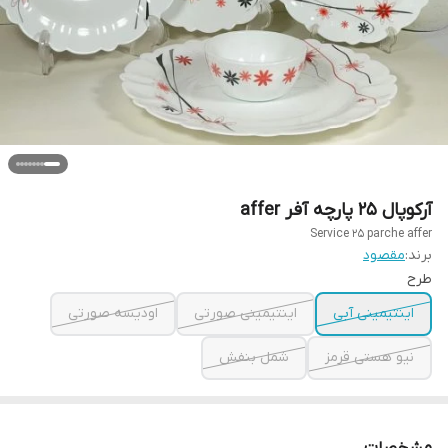
آرکوپال ۲۵ پارچه آفر affer
Service 25 parche affer
برند:
مقصود
طرح
اینتیمینی آبی
اینتیمینی صورتی
اودیسه صورتی
نیو هستی قرمز
شمل بنفش