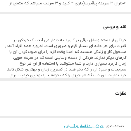
✔دارای ۳ سرعته پرقدرت(دارای ۳ کلید و ۳ سرعت میباشد که متمایز از
سایر خردکن ها هست)
✔۴ تیغه استیل ضد زنگ
نقد و بررسی
✔جنس بدنه استیل ضد زنگ
خردکن از دسته وسایل برقی پر کاربرد به شمار می آید، یک خردکن پر
اندازه ۲۳۰×۲۳۰×۲۵۵ میلی متر
قدرت برای هر خانه ای بسیار لازم و ضروری است، امروزه همه افراد آنقدر
✔ظرفیت ظرف خردکن ۳/۵لیتری
مشغول کار و زندگی هستند که اصلا وقت لازم را برای صرف کردن آن با
کارهای دیگر ندارند. خردکن از دسته وسایلی است که در صرفه جویی
✔جنس ظرف پیرکس اصل
زمان کاربرد بسیاری دارد، و شما میتوانید با استفاده از آن هر نوع
✔جنس تیغه استیل ضد زنگ
سبزیجات و میوه ای را که بخواهید در کمترین زمان و بهترین شکل کاملا
خرد نمایید، این دستگاه هر چیزی را که بخواهید با بهترین کیفیت برای
✔قابلیت شستشوی اجزا(به جز بدنه اصلی ) در ماشین ظرفشویی
شما کاملا خرد می نمایید، بدون آنکه ذره ایی از کیفیت مواد خوراکیتان
پایین بیاید، یا مثلا رنگ و طعم آن از بین برود. حجم خردکن برقی
✔طول سیم ۱/۳
داونتی ۳/۵ لیتر است، کاسه خردکن پیرکس است، و خردکن داونتی تیغه
نظرات
✔سیستم قفل ایمنی
های آن دارای ۴ پره کاملا تیز و برنده میباشد، جنس تیغه های این
خردکن استیل است، و کاملا ضد زنگ است
✔منبع تغذیه برق مستقیم
نکات مهم در هنگام استفاده از خردکن برقی داونتی
از انتخاب و اعتماد شما مشتریان عزیز کمال تشکر را داریم
تیغه های این محصول ۴ پره است، و کاملا مقاوم و برنده هستند،
همچنین جنس آنها از استیل ضد زنگ است، میتوانید قطعات را کاملا از
فروشگاه لوازم خانگی درنیکا
دسته‌بندی
:
خردکن، غذاساز و آسیاب
هم باز کنید و آن را بشویید، هم با دست میتوانید آن را بشویید و هم