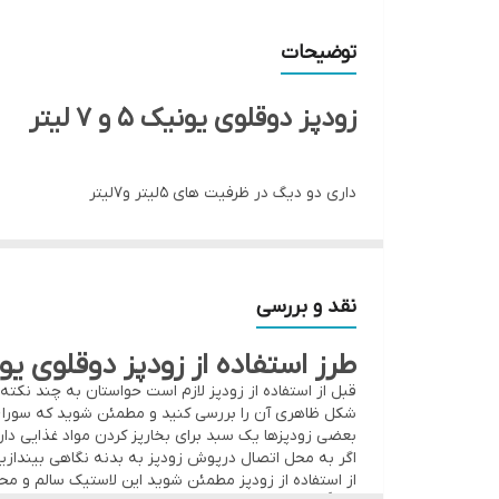
دسته و درب
توضیحات
دارای
زودپز دوقلوی یونیک ۵ و ۷ لیتر
نوع جنس بدنه
داری دو دیگ در ظرفیت های 5لیتر و7لیتر
بدنه ساخته شده از استیل 18/10
بدنه پوشیده شده از نیکل و کروم
کفی 3لایه با سیستم پخش یکنواخت حرارت مجهز به سوپاپ اطمینان دوگانه
نقد و بررسی
دارای قفل امنیتی حرفه ای دسته های ساخته شده از باک
طرز استفاده از زودپز دوقلوی یو
دارای درب شیشه ای و قابلیت استفاده به عنوان قابلمه 
قبل از استفاده از زودپز لازم است حواستان به چند نکته 
زودپز دوقلوی یونیک۵ و ۷ لیتری کیفیت عالی و قیمت مناسب با تخفیف ویژه
شکل ظاهری آن را بررسی کنید و مطمئن شوید که سوراخ یا 
بعضی زودپزها یک سبد برای بخارپز کردن مواد غذایی دارند،
1- زودپز یونیک
اگر به محل اتصال درپوش زودپز به بدنه نگاهی بیندازید
2- ظرفیت دوقلو ۴+۶
از استفاده از زودپز مطمئن شوید این لاستیک سالم و مح