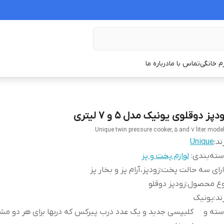
زم خانگی
تماس با ما
درباره ما
دپز دوقلوی یونیک مدل ۵ و ۷ لیتری
Unique twin pressure cooker, 5 and 7 liter mode
ند:
Unique
ته‌بندی
:
لوازم پخت و پز
رای سه حالت پخت
:
زودپز،آرام پز و بخار پز
وع محصول
:
زودپز دوقلو
ند
:
یونیک
سته و
کلیپسی جدید و یک عدد درب پیرکس که دربها برای هر دو مش