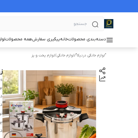
دسته‌بندی محصولات
خانه
پیگیری سفارش
همه محصولات
لوا
"لوازم خانگی درنیکا"
/
لوازم خانگی
/
لوازم پخت و پز
زو
ls
بر
دس
دا
ن
بر
د