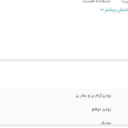
رب
:
استفاده هست
رای
:
یک عدد ظرف ۶ لیتری و یک عدد ظرف ۴ لیتری
مایش بیشتر
وع جنس بدنه
:
بدنه ظروف ساخته شده از استیل ۱۸/۱۰
زودپز،آرام پز و بخار پز
زودپز دوقلو
یونیک