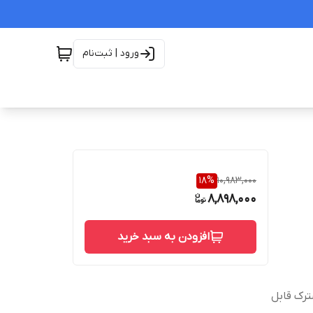
ورود | ثبت‌نام
18
%
10,983,000
8,898,000
افزودن به سبد خرید
ترک قابل