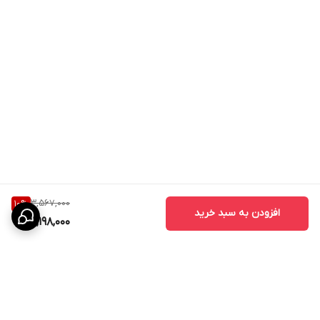
3,567,000
10
%
افزودن به سبد خرید
3,198,000