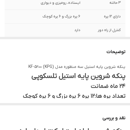
۳ حالته
ایستاده، رومیزی و دیواری
دارای ۱۲ پره
۶ پره بزرگ و ۶ پره کوچک
کنترل از راه دور
دارد
دارای ضمانت
۲۴ ماهه
توضیحات
جنس پایه
استیل بادوام
پنکه شروین پایه استیل سه منظوره مدل KF-5200 (KPG)
نوع موتور
AEG اصلی، پرقدرت و کم مصرف
پنکه شروین پایه استیل تلسکوپی
توان و قدرت
۵۰ وات
۲۴ ماه ضمانت
تعداد پره ها:۱۲ پره ۶ پره بزرگ و ۶ پره کوچک
پرتاب باد
پرقدرت و فوق العاده
توان و قدرت: ۵۰ وات
تایم خواب
از یک ساعت تا ۸ ساعت قابل تنظیم میباشد
پنکه‌های شروین kpg معمولا
بین 40 تا 60 وات توان دارند
. مدل‌های
نقد و بررسی
مختلف ممکن است کمی در توان متفاوت باشند، اما این محدوده وات