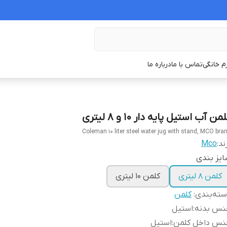
زم خانگی
تماس با ما
درباره ما
من آب استیل پایه دار ۱۰ و ۸ لیتری
Coleman 10 liter steel water jug ​​with stand, MCO bra
ند:
Mco
یز بندی
کلمن ۸ لیتری
کلمن ۱۰ لیتری
ته‌بندی
:
کلمن
نس بدنه
:
استیل
نس داخل کلمن
:
استیل