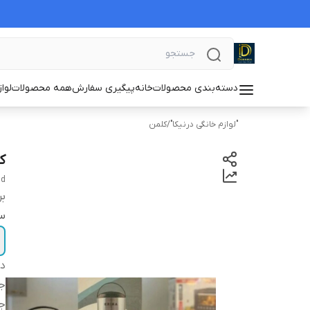
دسته‌بندی محصولات
خانه
پیگیری سفارش
همه محصولات
لوا
"لوازم خانگی درنیکا"
/
کلمن
کل
nd
بر
سا
دس
ج
ج