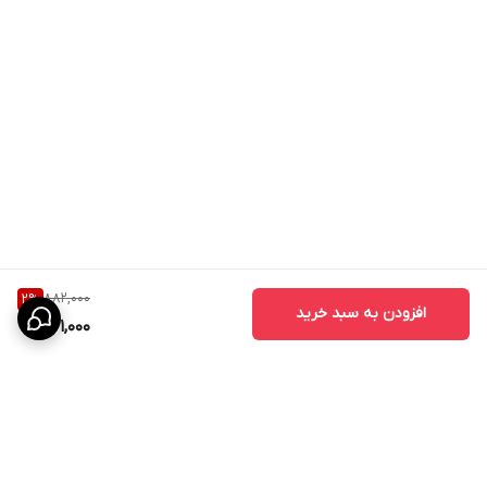
882,000
2
%
افزودن به سبد خرید
861,000