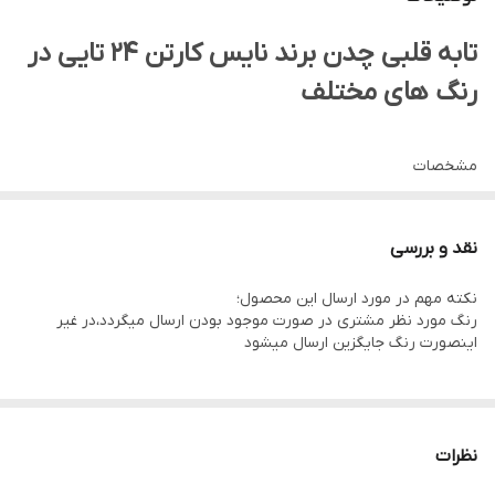
جنس داخلی
گرانیتی
تابه قلبی چدن برند نایس کارتن ۲۴ تایی در
جنس بدنه
چدن
رنگ های مختلف
ویژگی اصلی
چدن گرانیتی نچسب با بهترین کیفیت
مشخصات
توضیحات اصلی
طول مفید داخلی تابه 15 سانتیمتر ، ارتفاع
محصول
داخلی تابه 3.5 سانتیمتر
ابعاد
25.5x16x3.5 سانتی‌متر
نقد و بررسی
وزن
305 گرم
نکته مهم در مورد ارسال این محصول؛
سایز
16
رنگ مورد نظر مشتری در صورت موجود بودن ارسال میگردد،در غیر
اینصورت رنگ جایگزین ارسال میشود
جنس بدنه
آلومینیوم
جنس روکش
گرانیت
داخلی
نظرات
تعداد دسته
یک عدد