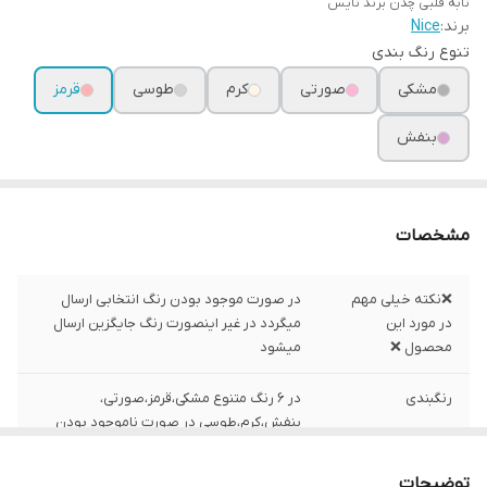
تابه قلبی چدن برند نایس
برند:
Nice
تنوع رنگ بندی
مشکی
صورتی
کرم
طوسی
قرمز
بنفش
مشخصات
❌نکته خیلی مهم
در صورت موجود بودن رنگ انتخابی ارسال
در مورد این
میگردد در غیر اینصورت رنگ جایگزین ارسال
محصول ❌
میشود
رنگبندی
در ۶ رنگ متنوع مشکی،قرمز،صورتی،
بنفش،کرم،طوسی در صورت ناموجود بودن
رنگ انتخابی، رنگ موجود ارسال خواهد شد
توضیحات