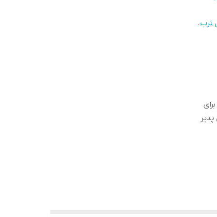
 ترب
،
رای
پذیر