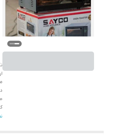
نک
ار
م
دا
ص
کن
بر
ن
سا
س