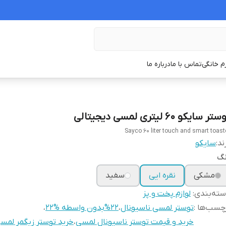
زم خانگی
تماس با ما
درباره ما
تر سایکو ۶۰ لیتری لمسی دیجیتالی
Sayco 60 liter touch and smart toast
ند:
سایکو
نگ
مشکی
نقره ایی
سفید
ته‌بندی
:
لوازم پخت و پز
چسب‌ها :
توستر لمسی ناسیونال
،
%22بدون واسطه %22
،
خرید و قیمت توستر ناسیونال لمسی
،
خرید توستر زیگمر لمس