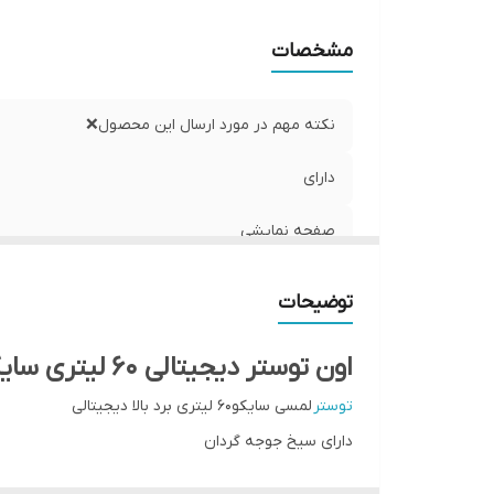
مشخصات
نکته مهم در مورد ارسال این محصول❌
دارای
صفحه نمایشی
کنترل دما
توضیحات
برد
اون توستر دیجیتالی ۶۰ لیتری سایکو
سایز
توستر
لمسی سایکو۶۰ لیتری برد بالا دیجیتالی
دارای سیخ جوجه گردان
سینی
۶۰ لیتری