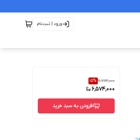
ورود | ثبت‌نام
15
%
7,782,000
6,574,000
افزودن به سبد خرید
ی
،