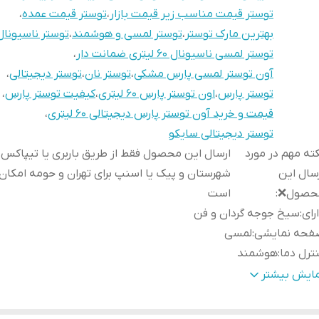
توستر قیمت مناسب زیر قیمت بازار
،
توستر قیمت عمده
،
بهترین مارک توستر
،
توستر لمسی و هوشمند
،
توستر ناسیونال
توستر لمسی ناسیونال ۶۰ لیتری ضمانت دار
،
آون توستر لمسی پارس مشکی
،
توستر نان
،
توستر دیجیتالی
،
توستر پارس
،
اون توستر پارس ۶۰ لیتری
،
کیفیت توستر پارس
،
قیمت و خرید آون توستر پارس دیجیتالی ۶۰ لیتری
،
توستر دیجیتالی سایکو
ته مهم در مورد
ارسال این محصول فقط از طریق باربری یا تیپاکس ب
سال این
شهرستان و پیک یا اسنپ برای تهران و حومه امکان 
حصول❌
:
است
رای
:
سیخ جوجه گردان و فن
فحه نمایشی
:
لمسی
ترل دما
:
هوشمند
د
:
بغل
مایش بیشتر
یز
:
۶۰ لیتری
ینی
:
دارد