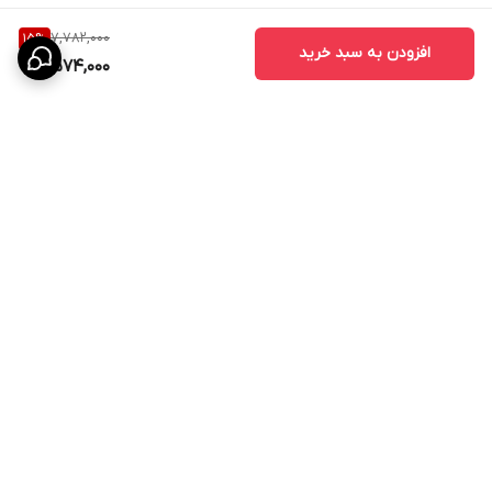
7,782,000
15
%
افزودن به سبد خرید
6,574,000
برگشت به بالا
تخفیف ویژه برای جهیزیه
آماده همکاری و عقد قرارداد
با ارگانها و شرکت های