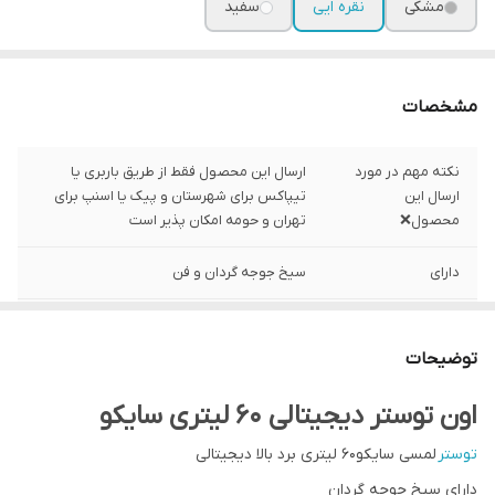
مشکی
نقره ایی
سفید
مشخصات
نکته مهم در مورد
ارسال این محصول فقط از طریق باربری یا
ارسال این
تیپاکس برای شهرستان و پیک یا اسنپ برای
محصول❌
تهران و حومه امکان پذیر است
دارای
سیخ جوجه گردان و فن
صفحه نمایشی
لمسی
توضیحات
کنترل دما
هوشمند
اون توستر دیجیتالی ۶۰ لیتری سایکو
برد
بغل
توستر
لمسی سایکو۶۰ لیتری برد بالا دیجیتالی
سایز
۶۰ لیتری
دارای سیخ جوجه گردان