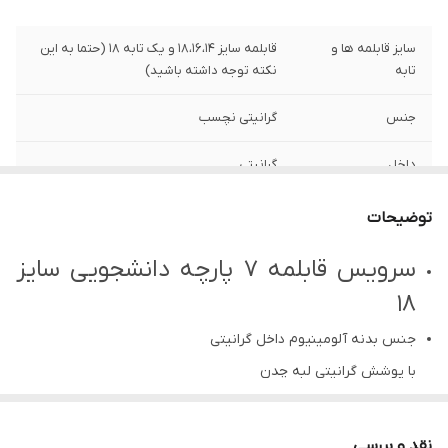
سایز قابلمه ها و
قابلمه سایز ۱۸،۱۶،۱۴ و یک تابه ۱۸ (حتما به این
تابه
نکته توجه داشته باشید)
جنس
گرانیتی نچسب
داخل
گرانیتی
❌نکته خیلی مهم
محصول سرویس ۷ پارچه دانشجویی برای ۲
توضیحات
در مورد این
الی ۳ نفر میباشد
محصول ❌
سرویس قابلمه ۷ پارچه دانشجویی سایز
۱۸
جنس بدنه آلومینیوم داخل گرانیتی
با پوشش گرانیتی لبه چدن
-7 پارچه شامل سه قابلمه و یک تابه
-سایزبندی قابلمه
نقد و بررسی