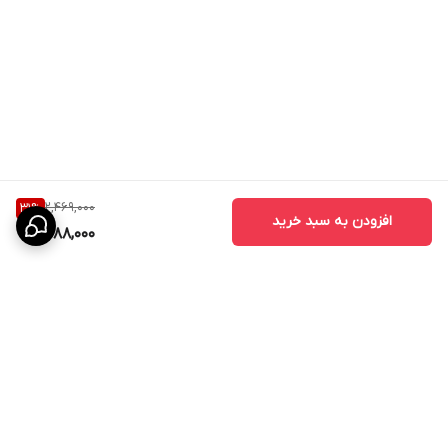
2,469,000
31
%
افزودن به سبد خرید
1,688,000
برگشت به بالا