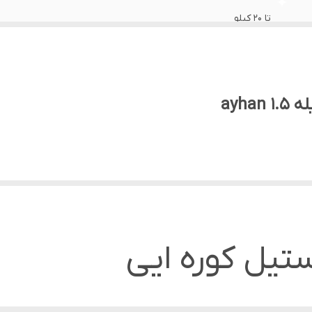
تا ۲۰ کیلو
ayh
ت بازار عرضه مستقیم در کل ایران
 حومه ارسال با پیک و امکان پرداخت درب منزل
یل کوره ایی