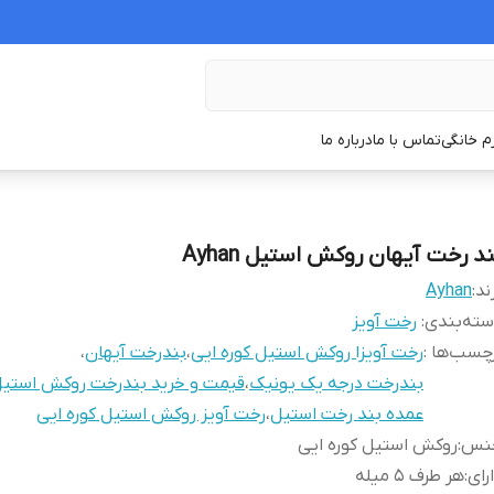
زم خانگی
تماس با ما
درباره ما
د رخت آیهان روکش استیل Ayhan
ند:
Ayhan
ته‌بندی
:
رخت آویز
چسب‌ها :
رخت آویزا روکش استیل کوره ایی
،
بندرخت آیهان
،
بندرخت درجه یک یونیک
،
قیمت و خرید بندرخت روکش استیل
عمده بند رخت استیل
،
رخت آویز روکش استیل کوره ایی
نس
:
روکش استیل کوره ایی
رای
:
هر طرف ۵ میله