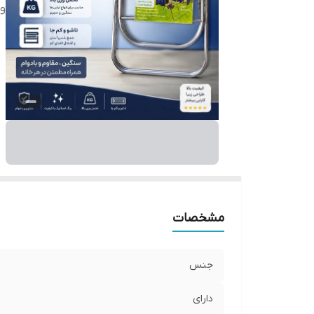
وز
مشخصات
جنس
دارای