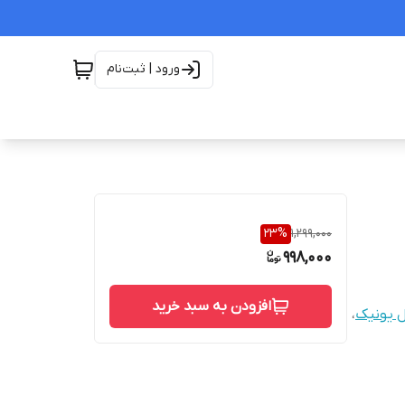
ورود | ثبت‌نام
23
%
1,299,000
998,000
افزودن به سبد خرید
 یونیک
،