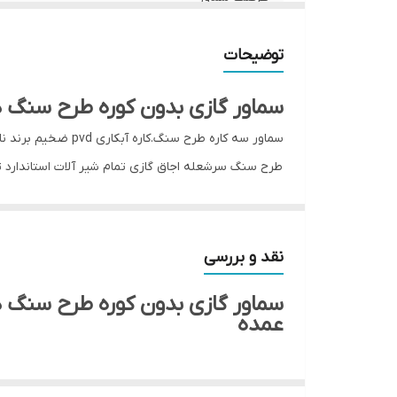
حجم قوری
توضیحات
سماور گازی بدون کوره طرح سنگ در 
سماور سه کاره طرح سنگ.کاره آبکاری pvd ضخیم برند نارون دارای ۲۴ماه گارانتی ظرفیت 6 لیتر:
طرح سنگ سرشعله اجاق گازی تمام شیر آلات استاندارد تا ۲۴ مه هم ضمانت دا
آنودایز آلومینیوم فرایندی است که در طی آن یک لایه ا
خصوصیات فیزیکی آن می‌گردد. این فرایند برای متریالهای
در طرحهای متنوع
نقد و بررسی
کارتن مادر ۴ تایی هست
سماور گازی بدون کوره طرح سنگ 
ارسال به تمام نقاط کشور با باربری و تیپاکس
عمده