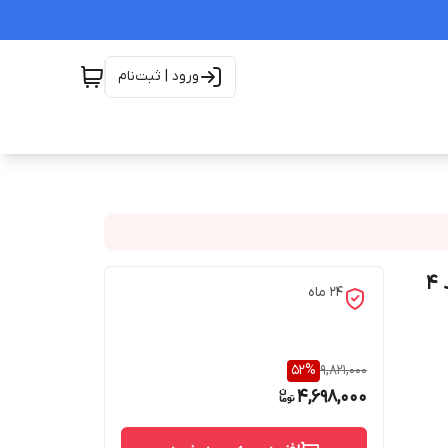
ورود | ثبت‌نام
سماور سه کاره طرح سنگ آبکاری pvd "حداقل تعداد خرید ۴
۲۴ ماه
52
%
9,821,000
4,698,000