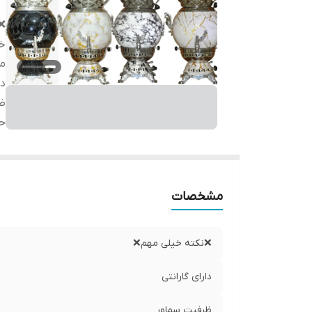
❌
خ
م
دا
ظ
ح
مشخصات
❌نکته خیلی مهم❌
دارای گارانتی
ظرفیت سماور