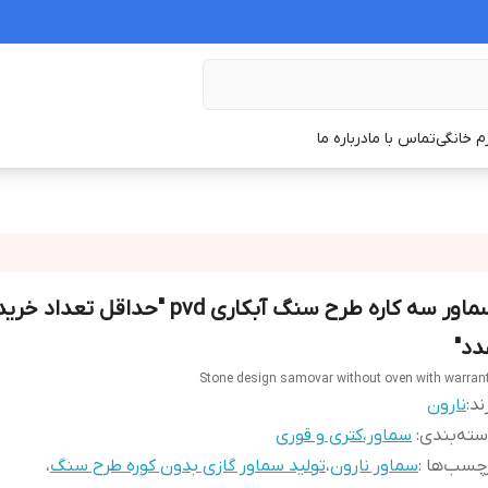
زم خانگی
تماس با ما
درباره ما
دد"
Stone design samovar without oven with warran
ند:
نارون
ته‌بندی
:
سماور،کتری و قوری
چسب‌ها :
سماور نارون
،
تولید سماور گازی بدون کوره طرح سنگ
،