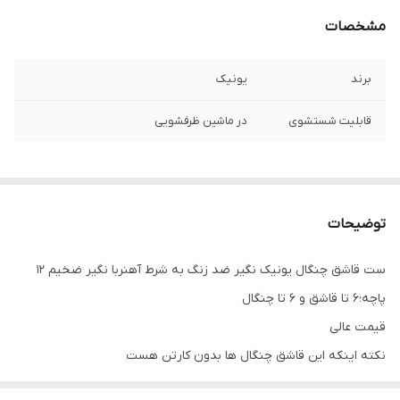
مشخصات
برند
یونیک
قابلیت شستشوی
در ماشین ظرفشویی
توضیحات
ست قاشق چنگال یونیک نگیر ضد زنگ به شرط آهنربا نگیر ضخیم ۱۲
پاچه؛۶ تا قاشق و ۶ تا چنگال
قیمت عالی
نکته اینکه این قاشق چنگال ها بدون کارتن هست
مشخصات سرویس قاشق چنگال 12 پارچه یونیک unique