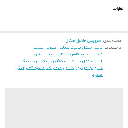
رنگ : استیل
نظرات
برند کالا :یونیک اصل
ساخته شده از استیل۳۰۴ با آلیاژ کروم-نیکل ۱۸/۱۰
طراحی ارگونومیک و فوق العاده خوش دست و زیبا
%۱۰۰استیل آهنربانگیر
دسته‌بندی
:
سرویس قاشق چنگال
برچسب‌ها :
قاشق چنگال یونیک سنگین بهترین قیمت
،
گارانتی :اصالت و سلامت فیزیکی کالا در برابر تیرگی و سیاه شدن
قیمت و خرید قاشق چنگال یونیک سنگین
،
قابل شستشو در ماشین ظرفشویی
قاشق چنگال یونیک عمده
،
قاشق چنگال یونیک نگیر
،
دارایی ضحامت ۴ میل واقعی
قاشق چنگال یونیک نگیر ضد زنگ به شرط آهنربا نگیر
ضخیم
تعداد پارچه :۱۲ پارچه
شامل :قاشق غذا خوری ۶عدد چنگال غذاخوری ۶ عدد
ارسال به تمام نقاط کشور
فروش به صورت عمده و تک حضوری و غیرحضوری با ارسال فوری