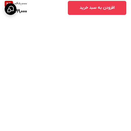
1,048,000
14
%
افزودن به سبد خرید
899,000
برگشت به بالا
تخفیف ویژه برای جهیزیه
آماده همکاری و عقد قرارداد
با ارگانها و شرکت های
دولتی و خصوصی