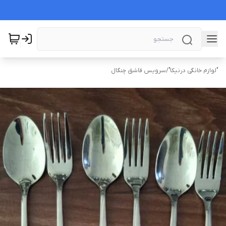
"لوازم خانگی درنیکا"
/
سرویس قاشق چنگال