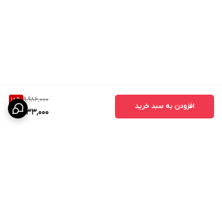
9,986,000
18
%
افزودن به سبد خرید
8,133,000
برگشت به بالا