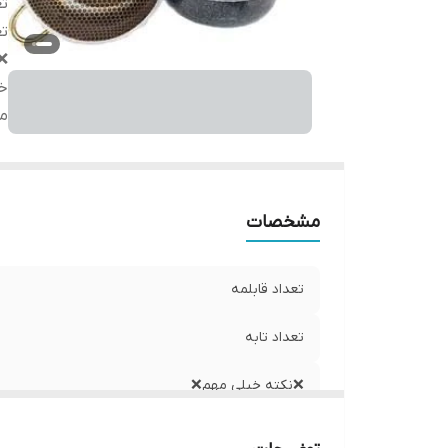
تع
تع
❌
خ
م
مشخصات
تعداد قابلمه
تعداد تابه
❌نکته خیلی مهم❌