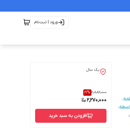
ورود | ثبت‌نام
یک سال
21
%
2,882,000
مه
،
2,270,000
اسطه
،
،
افزودن به سبد خرید