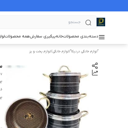
دسته‌بندی محصولات
خانه
پیگیری سفارش
همه محصولات
لوا
"لوازم خانگی درنیکا"
/
لوازم خانگی
/
لوازم پخت و پز
سرو
7 prc helena
بر
دس
بر