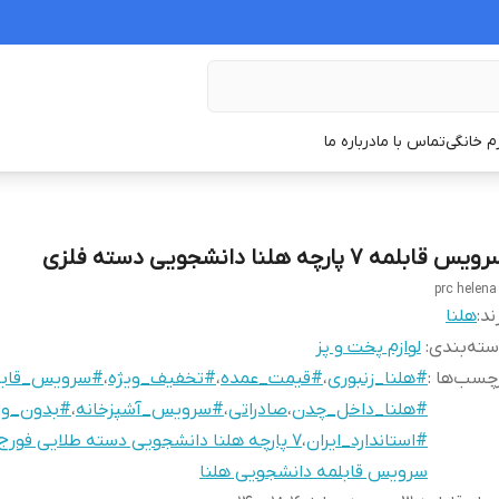
زم خانگی
تماس با ما
درباره ما
یس قابلمه ۷ پارچه هلنا دانشجویی دسته فلزی
ند:
هلنا
ته‌بندی
:
لوازم پخت و پز
چسب‌ها :
#هلنا_زنبوری
،
#قیمت_عمده
،
#تخفیف_ویژه
،
#سرویس_قابل
#هلنا_داخل_چدن
،
صادراتی
،
#سرویس_آشپزخانه
،
#بدون_و
#استاندارد_ایران
،
۷ پارچه هلنا دانشجویی دسته طلایی فورج
سرویس قابلمه دانشجویی هلنا