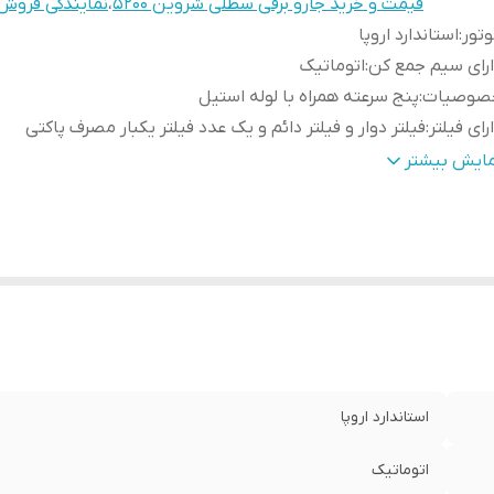
قیمت و خرید جارو برقی سطلی شروین ۵۲۰۰
،
نمایندگی فروش
تور
:
استاندارد اروپا
رای سیم جمع کن
:
اتوماتیک
صوصیات
:
پنج سرعته همراه با لوله استیل
رای فیلتر
:
فیلتر دوار و فیلتر دائم و یک عدد فیلتر یکبار مصرف پاکتی
انگر
:
دیجیتال
مایش بیشتر
نس لوله خرطومی
:
کنفی
اسه کالا
:
2901529100074
کته مهم در مورد ارسال این
لطفا جهت ارسال این محصول گزینه بار
حصول❌
:
انتخاب نمائید
مانت
:
۲۴ ماهه
استاندارد اروپا
اتوماتیک