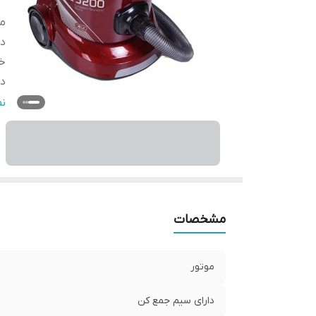
مو
دا
خ
دا
نش
ن
ج
شن
❌ن
م
ض
مشخصات
موتور
دارای سیم جمع کن