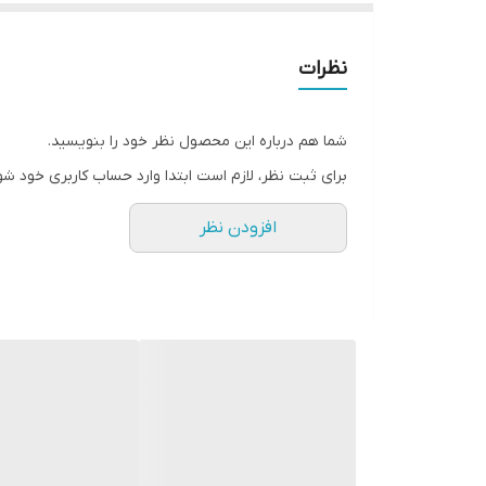
مخزن گرد و غبار ۱۸ لیتری قابل شستشو
کنترل دو حالته قدرت مکش توسط ضامن روی زانو
نظرات
حالت دوگانه برس جهت استفاده روی سطح سرامیک و 
مجهز به فیلتر دوار
شما هم درباره این محصول نظر خود را بنویسید.
شعاع عملکرد گسترده
برای ثبت نظر، لازم است ابتدا وارد حساب کاربری خود شو
چرخش ۳۶۰ درجه لوله خرطومی
افزودن نظر
دارای صفحه نمایش ال ای دی
ساخته شده از بهترین مواد اولیه
در ۵ رنگ متنوع
( پذیرش سفارش رنگ های خاص طبق درخواست مشتری
دارای مجموعه برس جهت کاربردهای مختلف
دارای کیسه دائمی قابل شستشو
دارای کیسه یکبار مصرف
دارای جارو دستی به همراه یک عدد هدیه در بسته بن