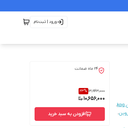
ورود | ثبت‌نام
24 ماه ضمانت
23
%
13,943,000
10,656,000
،
وین
،
افزودن به سبد خرید