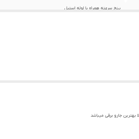
پنج سرعته همراه با لوله استیل
فیلتر دوار و فیلتر دائم و یک عدد فیلتر یکبار مصرف پاکتی
دیجیتال
کنفی
2901529100074
یک به صورت کشویی
لطفا جهت ارسال این محصول گزینه باربری را انتخاب نمائید
۲۴ ماهه
ر در ایران)
تلف