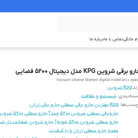
زم خانگی
تماس با ما
درباره ما
و برقی شروین KPG مدل دیجیتال ۵۲۰۰ فضایی
Vacuum cleaner Sherwin digital model 5200 spa
ند:
Kpg شروین
ته‌بندی
:
شستشو و نظافت
چسب‌ها :
Kpg
،
بهترین جارو برقی سطلی
،
جارو برقی ارزان
،
جاروبرقی سطلی شروین ۵۲۰۰ چند؟
،
جارو سطلی ۵۲۰۰ شروین kpg
جارو سطلی شروین ۵۲۰۰ خوبه؟
،
جارو شروین ضمانت دار
،
شر
عمده جارو سطلی ارزان و با کیفیت
،