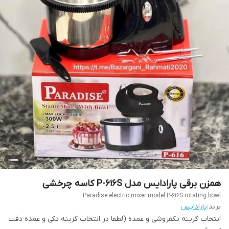
همزن برقی پارادایس مدل P-616S کاسه چرخشی
Paradise electric mixer model P-616S rotating bowl
برند:
پارادایس
انتخاب گزینه تکفروشی و عمده (لطفا در انتخاب گزینه تکی و عمده دقت