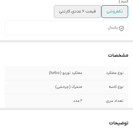
کنید)
تکفروشی
قیمت ۶ عددی کارتنی
یکسال
مشخصات
نوع عملکرد
عملکرد توربو (turbo)
نوع کاسه
متحرک (چرخشی)
تعداد سری
۲ عدد
ساخت
کشور ایران
توضیحات
امکانات و قابلیت ها
امکان جدا شدن همزن از بدنه