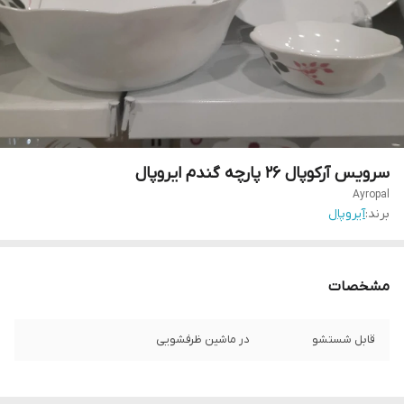
سرویس آرکوپال 26 پارچه گندم ایروپال
Ayropal
برند:
آیروپال
مشخصات
قابل شستشو
در ماشین ظرفشویی