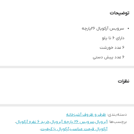
توضیحات
سرویس آرکوپال ۲۶پارچه
دارای ۶ تا پلو
۶ عدد خورشت
۶ عدد پيش دستی
۶ عدد ماست خوری
۱ عدد دیس بیضی
نظرات
۱ عدد کاسه سالاد بزرگ
همکاران گرامی جهت استعلام قیمت تعداد و عمده لطفا تماس بگیرید
ارسال فوری به تمام نقاط کشور
دسته‌بندی
:
ظرف و ظروف آشپزخانه
برچسب‌ها :
آیروپال
،
سرویس ۲۶ پارچه آیروپال
،
خرید ۶ نفره آرکوپال
،
آرکوپال قیمت مناسب
،
آرکوپال با کیفیت
،