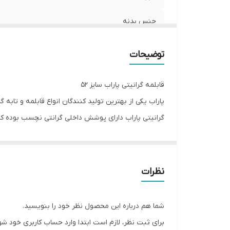
جنس بدنه
نکته مهم در مورد این محصول
توضیحات
پوشش داخلی
قابلمه گرانیتی پاراب سایز 52
پاراب یکی از بهترین تولید کنندگان انواع قابلمه و تا
گرانیتی پاراب دارای پوشش داخلی گرانتی نچسب بوده 
داخل ان را ک
نظرات
محصول را میتوانید از ما خریداری کرده و 2 کالا را باهم بطور تخفیف ویژه دریافت کنید.
جهت استعلام قیمت تعداد و عمده لطفا تماس بگیرید
شما هم درباره این محصول نظر خود را بنویسید.
با تشکر از اعتماد و انتخاب شما مشتریان عزیز
برای ثبت نظر، لازم است ابتدا وارد حساب کاربری خود شو