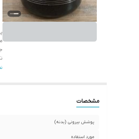
پو
مو
ج
نک
پ
ن
مشخصات
پوشش بیرونی (بدنه)
مورد استفاده