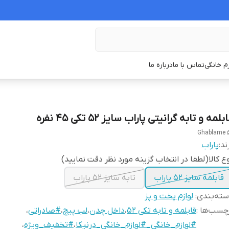
زم خانگی
تماس با ما
درباره ما
بلمه و تابه گرانیتی پاراب سایز 52 تکی ۴۵ نفره
Ghablame 
ند:
پاراب
ع کالا(لطفا در انتخاب گزینه مورد نظر دقت نمایید)
قابلمه سایز ۵۲ پاراب
تابه سایز ۵۲ پاراب
ته‌بندی
:
لوازم پخت و پز
چسب‌ها :
قابلمه و تابه تکی ۵۲
،
داخل چدن
،
لب پیچ
،
#صادراتی
،
#لوازم_خانگی_#لوازم_خانگی_درنیکا
،
#تخفیف_ویژه
،