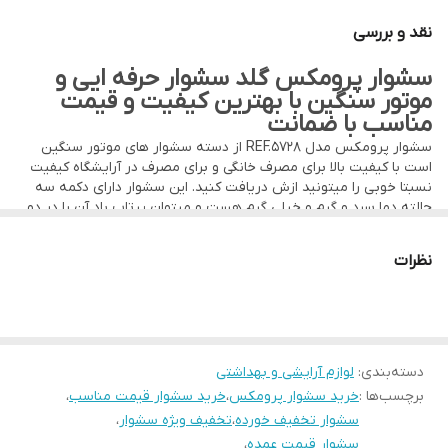
پرتاب باد
عالی و پرقدرت
قدرت موتور : ۳۰۰۰ واقعی
نقد و بررسی
مناسب برای
استفاده شخصی و سالن آرایشگری
سرعت : دو حالته
سشوار پرومکس گلد سشوار حرفه ایی و
دما : دو حالته
موتور سنگین با بهترین کیفیت و قیمت
مناسب با ضمانت
دارای حلقه آویز
سشوار پرومکس مدل REF.5728 از دسته سشوار های موتور سنگین
دارای کلگی کنترل باد
است با کیفیت بالا برای مصرف خانگی و برای مصرف در آرایشگاه کیفیت
نسبتا خوبی را میتونید ازش دریافت کنید. این سشوار دارای دکمه سه
جنس بدنه پلاستیک بسیار محکم
حالته دما سرد و گرم و خیلی گرم هست و میتوان پرتاب باد آن را در دو
فروش به صورت عمده و تکی
سرعت آهسته و تند تنظیم کرد. همچنین این سشوار دارای دکمه COOL
SHOT هست که میتوان بعد از حالت دادن موها با نگه داشتن دکمه
فروش به صورت حضوری و غیرحضوری
نظرات
موها را سرد کرد تا حالت آن برای زمان طولانی تری حفظ شود.
جهت سفارش بالای ۱ کارتن تماس بگیرید تا از تخفیف ویژه برخوردار
شوید
۰۹۱۲۵۶۶۱۷۸۹
دسته‌بندی
:
لوازم آرایشی و بهداشتی
برچسب‌ها :
خرید سشوار پرومکس
،
خرید سشوار قیمت مناسب
،
سشوار تخفیف خورده
،
تخفیف ویژه سشوار
،
سشوار قیمت عمده
،