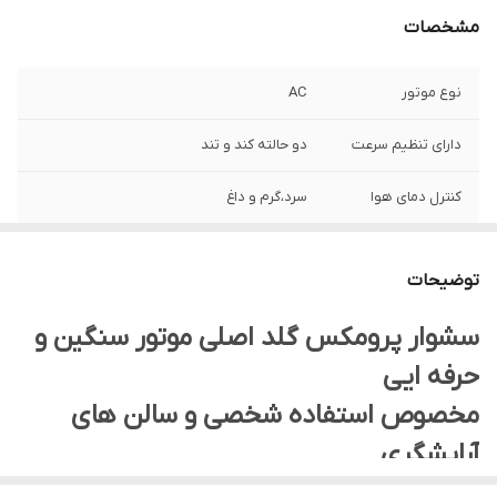
مشخصات
نوع موتور
AC
دارای تنظیم سرعت
دو حالته کند و تند
کنترل دمای هوا
سرد،گرم و داغ
رنگ بدنه
مشکی
توضیحات
حلقه آویز
دارد
سشوار پرومکس گلد اصلی موتور سنگین و
کلگی کنترل باد
دارد
حرفه ایی
جنس بدنه
پلاستیک بسیار محکم
مخصوص استفاده شخصی و سالن های
آرایشگری
نوع موتور سشوار
نوار سنگین واقعی
سشوار حرفه ایی پرومکس ۳۰۰۰