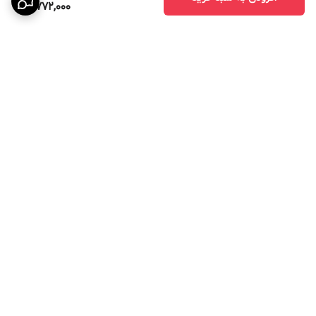
3,772,000
برگشت به بالا
تخفیف ویژه برای جهیزیه
آماده همکاری و عقد قرارداد
با ارگانها و شرکت های
دولتی و خصوصی