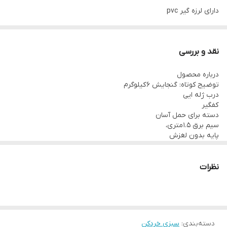
نوع موتور
سنگین
دارای لرزه گیر pvc
جنس تیغه
لیزری
وزن
7 kg
❌نکته خیلی مهم❌
درب محصول انتخابی ژله ایی میباشد،جهت
نقد و بررسی
جنس تیغه
استیل ضد زنگ
دریافت درب پیرکس تماس بگیرید
درباره محصول
طول سیم
1.5 متر
توضیح کوتاه: گنجایش 6 کیلوگرم
درب ژله ایی
کفگیر
قیمت ،مشخصات و خرید سبزی خردکن سبزیران چهار گوش
دسته برای حمل آسان
سیم برق 1.5 متری،
پایه بدون لغزش
دریچه کشویی
ویژگی‌های
ظاهری
: بدنه تمام استیل: این مدل سبزی خردکن دارای بدنه‌ی
فلزی تمام استیل با ضخامت بالاست که باعث افزایش طول عمر و حفظ
نظرات
ظاهر اولیه دستگاه در گذر زمان و استفاده مکرر می‌شود.
تیغه لیزری
: یکی از ویژگی‌های منحصربه‌فرد سبزی خردکن ۴ کیلویی
سبزایران، داشتن
تیغه
دو لبه لیزری است که به سبزی خردکن این ویژگی
را می‌دهد که هم در جهت عقربه‌های ساعت و هم خلاف آن‌ها بچرخد.
به‌علاوه، با نگهداری تیغ لیزری در فریزر می‌توان آن را مدت‌ها تیز نگاه
دسته‌بندی
:
سبزی خردکن
داشت.