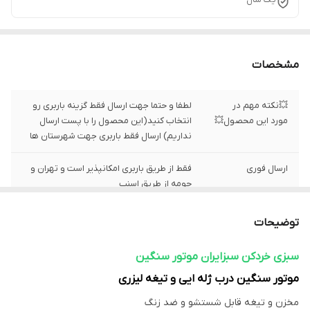
مشخصات
💥نکته مهم در
لطفا و حتما جهت ارسال فقط گزینه باربری رو
مورد این محصول💥
انتخاب کنید(این محصول را با پست ارسال
نداریم) ارسال فقط باربری جهت شهرستان ها
ارسال فوری
فقط از طریق باربری امکانپذیر است و تهران و
حومه از طریق اسنپ
جنس بدنه
استیل ضد زنگ و قابل شستشو&nbsp;
توضیحات
ظرفیت
۷ کیلویی
سبزی خردکن سبزایران موتور سنگین
موتور سنگین درب ژله ایی و تیغه لیزری
جنس درب
ژله ایی
مخزن و تیغه قابل شستشو و ضد زنگ