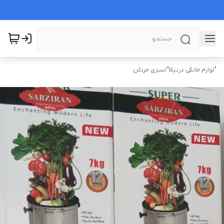
"لوازم خانگی درنیکا"
/
سبزی خردکن