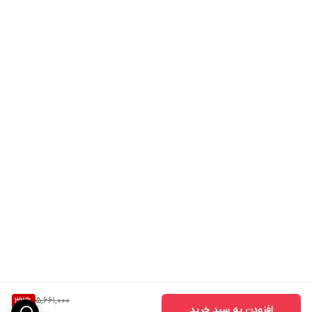
5,661,000
33
%
افزودن به سبد خرید