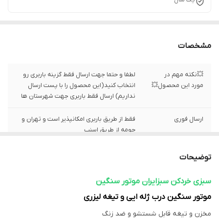
مشخصات
💥نکته مهم در
لطفا و حتما جهت ارسال فقط گزینه باربری رو
مورد این محصول💥
انتخاب کنید(این محصول را با پست ارسال
نداریم) ارسال فقط باربری جهت شهرستان ها
ارسال فوری
فقط از طریق باربری امکانپذیر است و تهران و
حومه از طریق اسنپ
جنس بدنه
استیل ضد زنگ و قابل شستشو&nbsp;
توضیحات
ظرفیت
۷ کیلویی
سبزی خردکن سبزایران موتور سنگین
موتور سنگین درب ژله ایی و تیغه لیزری
جنس درب
ژله ایی
مخزن و تیغه قابل شستشو و ضد زنگ