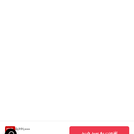
5,661,000
33
%
افزودن به سبد خرید