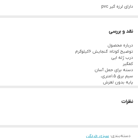
نوع موتور
سنگین
دارای لرزه گیر pvc
جنس تیغه
لیزری
وزن
7 kg
❌نکته خیلی مهم❌
درب محصول انتخابی ژله ایی میباشد،جهت
نقد و بررسی
جنس تیغه
استیل ضد زنگ
دریافت درب پیرکس تماس بگیرید
درباره محصول
طول سیم
1.5 متر
توضیح کوتاه: گنجایش 6 کیلوگرم
درب ژله ایی
کفگیر
قیمت ،مشخصات و خرید سبزی خردکن سبزیران چهار گوش
دسته برای حمل آسان
سیم برق 1.5 متری،
پایه بدون لغزش
دریچه کشویی
ویژگی‌های
ظاهری
: بدنه تمام استیل: این مدل سبزی خردکن دارای بدنه‌ی
فلزی تمام استیل با ضخامت بالاست که باعث افزایش طول عمر و حفظ
نظرات
ظاهر اولیه دستگاه در گذر زمان و استفاده مکرر می‌شود.
تیغه لیزری
: یکی از ویژگی‌های منحصربه‌فرد سبزی خردکن ۴ کیلویی
سبزایران، داشتن
تیغه
دو لبه لیزری است که به سبزی خردکن این ویژگی
را می‌دهد که هم در جهت عقربه‌های ساعت و هم خلاف آن‌ها بچرخد.
به‌علاوه، با نگهداری تیغ لیزری در فریزر می‌توان آن را مدت‌ها تیز نگاه
دسته‌بندی
:
سبزی خردکن
داشت.