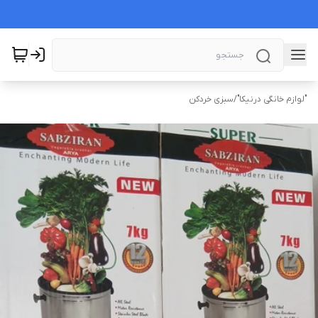
"لوازم خانگی درنیکا"
/
سبزی خردکن