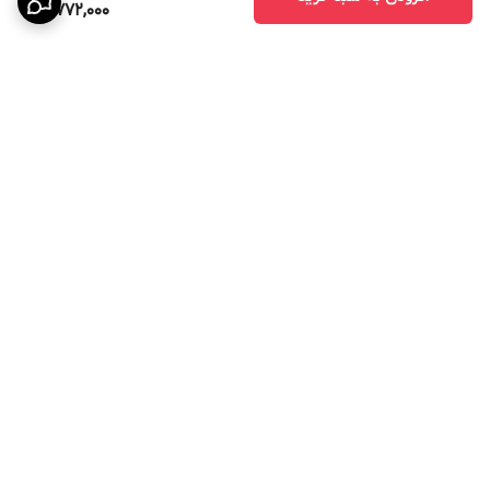
3,772,000
برگشت به بالا
تخفیف ویژه برای جهیزیه
آماده همکاری و عقد قرارداد
با ارگانها و شرکت های
دولتی و خصوصی