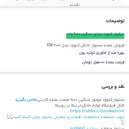
بگیرید
نوع موتور
سنگین
توضیحات
قدرت موتور
۹۰۰۰
سشوار کنوود موتور سنگین ۹۰۰۰ وات
فروش عمده سشوار خانگی کنوود مدل KW-2001
کنترل باد
۲ وضعیت تند و کند
بهره مند از فناوری تولید یون
اندازه کابل
حدود ۲ متر
قیمت عمده ۰۰۰هزار تومان
با توجه به اینکه قیمتها نوسان شدید دارند،جهت سفارش عمده تماس
دارای دکمه
باد سرد خنک کننده
بگیرید
حلقه آویز
دارد
نقد و بررسی
موتور سنگین
سشوار کنوود موتور سنگین ۹۰۰۰ قیمت عمده کارتنی
AC
تماس بگیرید
کانال فروشگاه لوازم خانگی درنیکا در روبیکا
https://rubika.ir/Dornikastore
کنترل دما
۳ وضعیت داغ،گرم و سرد
جهت مشاهده مشخصات ،قیمت و سفارش سشوار بوش کلیک کنید
👆👆
👆
پرتاب باد
عالی
سشوار حرفه ایی
سانلند sunland