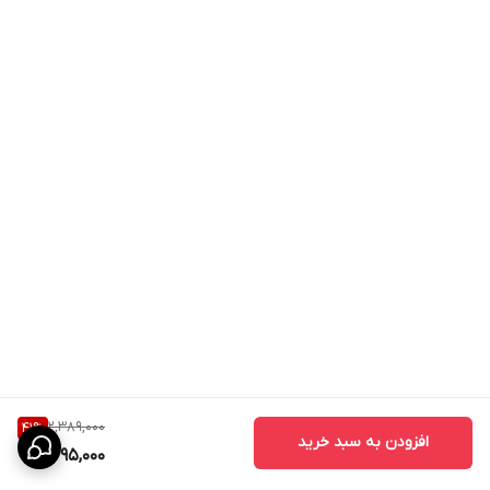
2,389,000
41
%
افزودن به سبد خرید
1,395,000