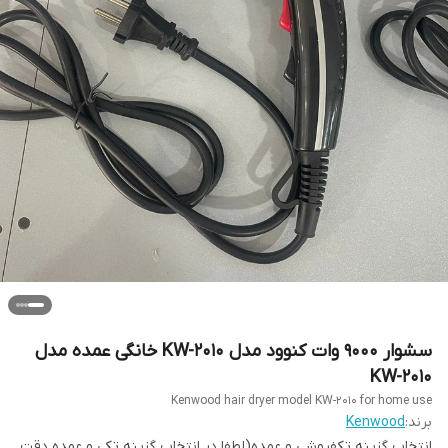
سشوار ۹۰۰۰ وات کنوود مدل KW-2010 خانگی عمده مدل
KW-2010
Kenwood hair dryer model KW-2010 for home use
برند:
Kenwood
انتخاب گزینه تکفروشی و عمده(لطفا در انتخاب گزینه تکی و عمده دقت