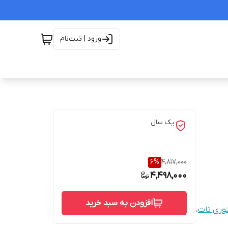
ورود | ثبت‌نام
یک سال
6
%
4,817,000
4,498,000
افزودن به سبد خرید
نوری تات
،