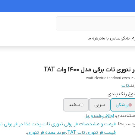
زم خانگی
تماس با ما
درباره ما
 تنوری تات برقی مدل 1400 وات TAT
1400 watt electric t
ند:
تات
وع رنگ بندی
زرشکی
سربی
سفید
ته‌بندی
:
لوازم پخت و پز
چسب‌ها :
قیمت و مشخصات فر برقی تنوری تات
،
پخت غذا در فر برقی ت
قیمت فر تنوری تات TAT
،
خرید عمده فر تنوری
،