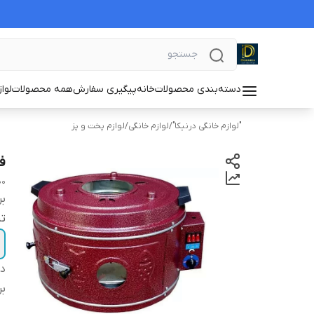
دسته‌بندی محصولات
خانه
پیگیری سفارش
همه محصولات
لوا
"لوازم خانگی درنیکا"
/
لوازم خانگی
/
لوازم پخت و پز
فر
andoori oven
بر
تن
دس
بر