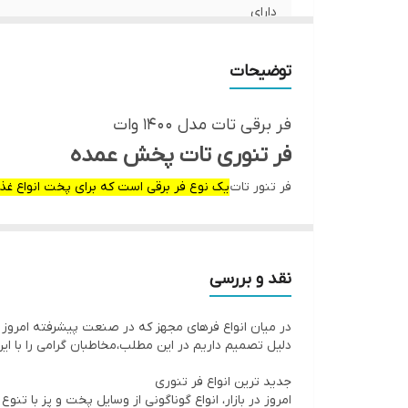
دارای
درجه حرارت
توضیحات
ولوم افزایش دما
فر برقی تات مدل 1400 وات
پایه نگهدارنده سینی
فر تنوری تات پخش عمده
فر تنور تات
دستگیره جهت جابجایی سینی
یک نوع فر برقی است که برای پخت انواع غذاه
توان
و سفید هستند.
نکته مهم در مورد ارسال این محصول
فر برقی تات مدل 1400 وات یک مدل منحص
نقد و بررسی
بالا و البته قیمتی مناسب تر طراحی و تولید شده است. 
در میان انواع فرهای مجهز که در صنعت پیشرفته امروز 
ته سرامیکی میباشد که باعث میشود غذا به ته سینی نچس
دلیل تصمیم داریم در این مطلب،مخاطبان گرامی را با این 
است .
جدید ترین انواع فر تنوری
امروز در بازار، انواع گوناگونی از وسایل پخت و پز با تن