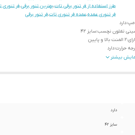
طرز استفاده از فر تنور برقی تات
،
بهترین تنور برقی
،
فر تنوری ت
فر تنوری عمده
،
عمده فر تنوری تات
،
فر تنور برقی
امپ
:
دارد
ینی تفلون نچسب
:
سایز 42
رای
:
2 المنت بالا و پایین
جه حرارت
:
دارد
وم افزایش دما
:
تا 300 درجه
مایش بیشتر
یه نگهدارنده سینی
:
دارد
ستگیره جهت جابجایی سینی
:
دارد
ان
:
1400 وات
ته مهم در مورد
جهت ارسال این محصول به شهرستان فقط با باربر
رسال این محصول
:
تهران و حومه پیک یا اسنپ انتخاب نمائید
دارد
سایز 42