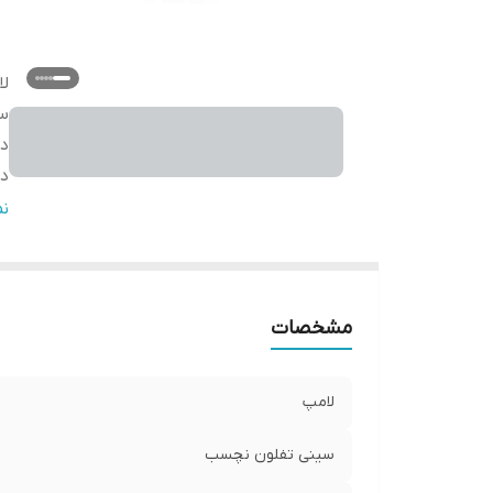
ل
س
دا
در
ول
ن
پا
د
تو
مشخصات
نک
ا
لامپ
سینی تفلون نچسب