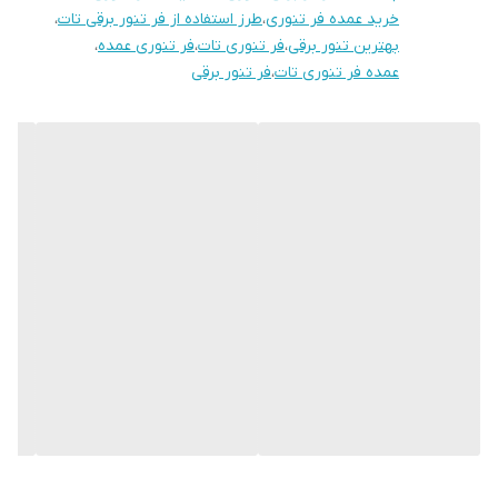
خرید عمده فر تنوری
،
طرز استفاده از فر تنور برقی تات
،
بهترین تنور برقی
،
فر تنوری تات
،
فر تنوری عمده
،
عمده فر تنوری تات
،
فر تنور برقی
استفاده از فر تنوری گازی بیشتر مختص کسانی است که نیاز به جا به
جایی فر ندارند و قصد دارند آن را در فضای ثابتی مثل قسمتی در
آشپزخانه به لوله گاز متصل کنند. به دلیل آن که گاز امکان نشت دارد،
لازم است به منظور ایمنی، حتما اتصال فر گازی به لوله گاز با چفت و
بست محکمی انجام شود و به همین خاطر پس از نصب جا به جایی آن
به آسانی و در لحظه امکان پذیر نیست. اما مدل های فر تنوری برقی
معمولا راحت تر قابل جا به جایی هستند.