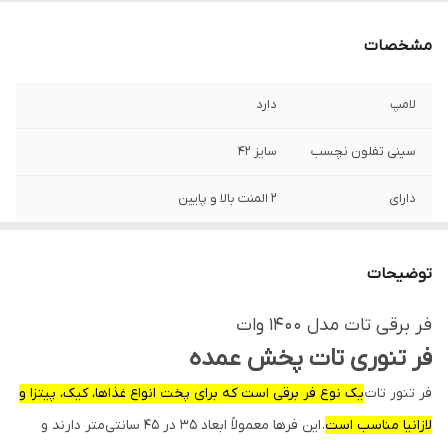
مشخصات
لامپ
دارد
سینی تفلون نچسب
سایز 42
دارای
2 المنت بالا و پایین
درجه حرارت
دارد
توضیحات
ولوم افزایش دما
تا 300 درجه
فر برقی تات مدل 1400 وات
پایه نگهدارنده
دارد
فر تنوری تات پخش عمده
سینی
فر تنور تات
یک نوع فر برقی است که برای پخت انواع غذاها، کیک، پیتزا و
دستگیره جهت
دارد
لازانیا مناسب است
. این فرها معمولاً ابعاد ۳۵ در ۴۵ سانتی‌متر دارند و
جابجایی سینی