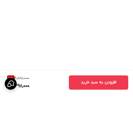
می شود وسیله خیلی زود شکل خود را از دست بدهد و با ظاهر
ناخوشایندش، زیبایی آشپزخانه شما رانیز تحت تاثیر قرار دهد.
برخی از انواع فر تنوری برقی حتی از دقت در رنگ آمیزی نیز بهره مندند و
عالی ترین کیفیت رنگ، روی بدنه آن ها استفاده شده است.
گل فر را می توان بهترین فر برقی تنوری به شمار آورد که هم مجهز به
تایمر است و هم تنوعی که در جنس سینی ها (ساده، تفلون و گرانیتی)
ارائه داده است، دست خریدار را برای انتخاب متناسب با نیاز و بودجه باز
می گذارد. رنگ بدنه این کالا از بهترین رنگ های کره ای انتخاب شده
است که زیبایی و دوامی فوق العاده دارند.
جهت استعلام قیمت عمده و همکاری تماس بگیرید
۰۹۱۲۵۶۶۱۷۸۹
4,817,000
6
%
افزودن به سبد خرید
4,498,000