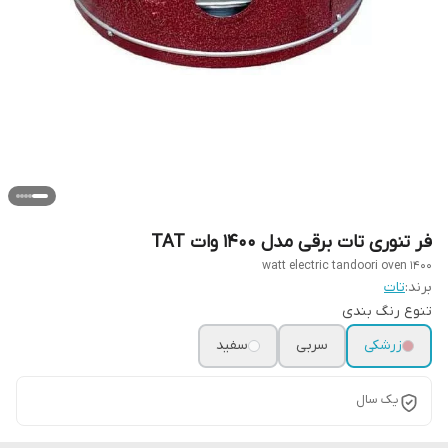
فر تنوری تات برقی مدل 1400 وات TAT
1400 watt electric tandoori oven
برند:
تات
تنوع رنگ بندی
زرشکی
سربی
سفید
یک سال