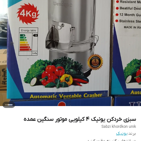
سبزی خردکن یونیک ۴ کیلویی موتور سنگین عمده
Sabzi khordkon unik
برند:
یونیک