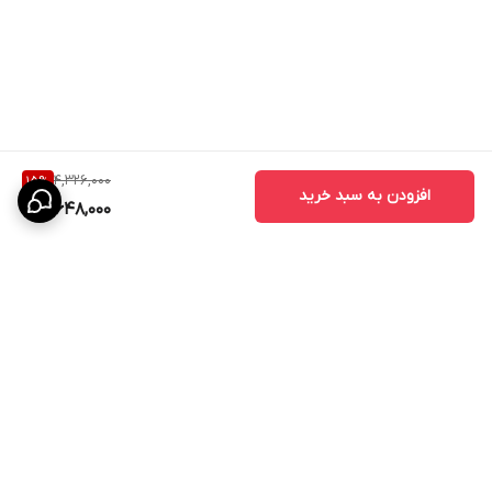
4,326,000
15
%
افزودن به سبد خرید
3,648,000
برگشت به بالا