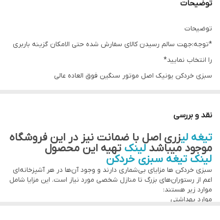
توضیحات
سایز
۶ کیلویی
توضیحات
انتخاب گزینه
در صورتی که نیاز به تیغه اضافی دارید،گزینه
*توجه:جهت سالم رسیدن کالای سفارش شده حتی الامکان گزینه باربری
سبزی خردکن با تیغه اضافی را انتخاب نمائید
را انتخاب نمایید*
سبزی خردکن یونیک اصل موتور سنگین فوق العاده عالی
ظرفیت ۴ کیلویی
یکسال گارانتی شرکتی
نقد و بررسی
کفگیر پلاستیکی کیفیت عالی
تیغه لی
زری اصل با ضمانت نیز در این فروشگاه
استیل ضدخش ضد زنگ، تیغه استیل لیزری اصل
موجود میباشد
لینک
تهیه این محصول
جهت استعلام قیمت و سفارش عمده تماس بگیرید یا پیام تو واتس آپ
لینک تیغه سبزی خردکن
بفرستید
سبزی خردکن ها مزایای بی‌شماری دارند و وجود آن‌ها در هر آشپزخانه‌ای
اعم از رستوران‌های بزرگ تا منازل شخصی مورد نیاز است. این مزایا شامل
درب محصول انتخابی ژله ایی میباشد،جهت دریافت درب پیرکس تماس
موارد زیر هستند:
موارد بهداشتی
بگیرید
هنگامی که شما سبزی خرد کن در اختیار داشته باشید به جای استفاده از
با تشکر از اعتماد و انتخاب شما🙏
سبزی‌های آماده و بسته‌بندی‌شده، خودتان می‌توانید سبزی تازه تهیه