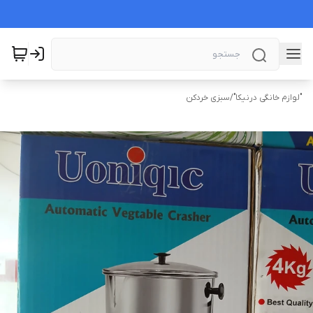
"لوازم خانگی درنیکا"
/
سبزی خردکن