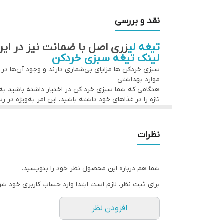
یکسال گارانتی شرکتی
کفگیر پلاستیکی کیفیت عالی
نقد و بررسی
استیل ضدخش ضد زنگ، تیغه استیل لیزری اصل
تیغه لی
زری اصل با ضمانت نیز در ای
جهت استعلام قیمت و سفارش عمده تماس بگیرید یا پیا
لینک تیغه سبزی خردکن
درب محصول انتخابی ژله ایی میباشد،جهت دریافت درب
سبزی خردکن ها مزایای بی‌شماری دارند و وجود آن‌ها در ه
موارد بهداشتی
با تشکر از اعتماد و انتخاب شما🙏
هنگامی که شما سبزی خرد کن در اختیار داشته باشید به 
حداقل خرید عمده ۵ عدد میباشد
تازه را در غذاهای خود داشته باشید، این امر به‌ویژه 
دخالت انسانی در سبزی خرد کردن اتفاق بیفتد و بدین ترت
۰۹۱۲۵۶۶۱۷۸۹
افزایش سرعت و کاهش زمان
مدیریت فروشگاه لوازم خانگی درنیکا "پاریاب"
استفاده از تکنولوژی‌ها و دستگاه‌های جدید در زندگی انس
نظرات
سبزی خردکن استفاده می‌کنید، مقداری زیادی سبزی را در 
جهت سفارش عمده و همکاری میتوانید با شماره زیر
تما
۰۹۱۲۵۶۶۱۷۸۹
لینک تیغه سبزی خردکن
شما هم درباره این محصول نظر خود را بنویسید.
برای ثبت نظر، لازم است ابتدا وارد حساب کاربری خود شو
افزودن نظر