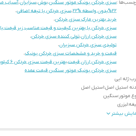
چسب‌ها :
سبزی خردکن یونیک موتور سنگین
،
بوش
،
سبزایران
،
آسیاب مخ
%22بدون واسطه %22
،
سبزی خردکن با تیغه اضافی
،
خرید بهترین مارک سبزی خردکن
،
سبزی خردکن با بهترین کیفیت و قیمت مناسب زیر قیمت باز
سبزی خردکن ارزان
،
تولی کننده سبزی خردکن
،
تولیدی سبزی خردکن سبزیران
،
قیمت و خرید و مشخصات سبزی خردکن یونیک
،
سبزی خردکن ارزان قیمت
،
بهترین قیمت سبزی خردکن ۶ کیلویی
سبزی خردکن یونیک موتور سنگین قیمت عمده
رب
:
ژله ایی
نه استیل اصل
:
استیل اصل
ع موتور
:
سنگین
یغه
:
لیزری
یز
:
۶ کیلویی
مایش بیشتر
تخاب
در صورتی که نیاز به تیغه اضافی دارید،گزینه سبزی خردکن با
ینه
:
اضافی را انتخاب نمائید