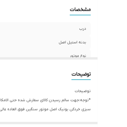
مشخصات
درب
بدنه استیل اصل
نوع موتور
تیغه
توضیحات
سایز
توضیحات
انتخاب گزینه
*توجه:جهت سالم رسیدن کالای سفارش شده حتی الامکان گ
سبزی خردکن یونیک اصل موتور سنگین فوق العاده عالی
ظرفیت ۴ کیلویی