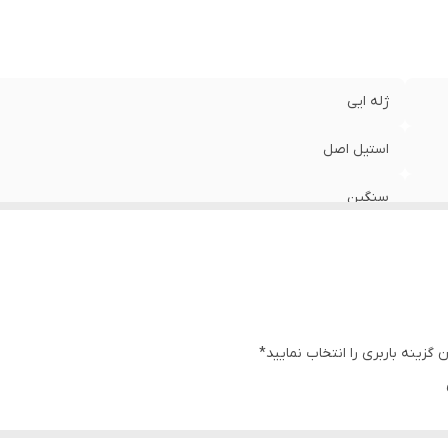
ژله ایی
استیل اصل
سنگین
لیزری
۶ کیلویی
در صورتی که نیاز به تیغه اضافی دارید،گزینه سبزی خردکن با تیغه ا
زینه باربری را انتخاب نمایید*