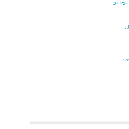
لوط کن
،
ار
،
،
 تیغه