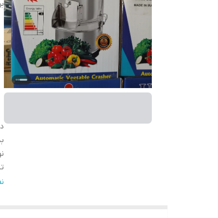
بر
د
بد
نو
ت
سا
ن
ان
گز