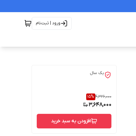
ورود | ثبت‌نام
یک سال
15
%
4,326,000
3,648,000
افزودن به سبد خرید