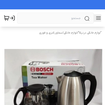
"لوازم خانگی درنیکا"
/
لوازم خانگی
/
سماور،کتری و قوری