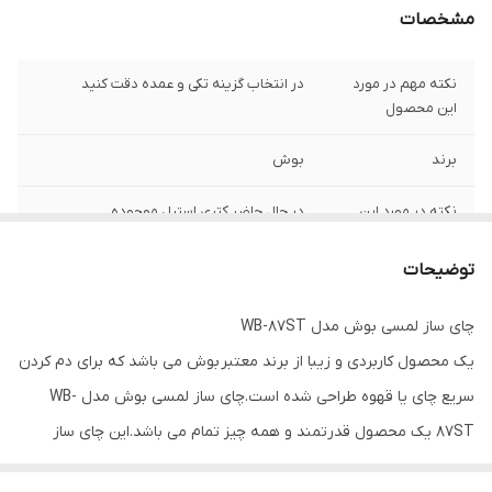
مشخصات
نکته مهم در مورد
در انتخاب گزینه تکی و عمده دقت کنید
این محصول
برند
بوش
نکته در مورد این
در حال حاضر کتری استیل موجوده
محصول
توضیحات
جنس کتری
پیرکس یا استیل
چای ساز لمسی بوش مدل WB-87ST
دارای
صفحه گرم نگه دارنده کتری و قوری
یک محصول کاربردی و زیبا از برند معتبر بوش می باشد که برای دم کردن
صفحه دیجیتال
برای تنظیم دما
سریع چای یا قهوه طراحی شده است.چای ساز لمسی بوش مدل WB-
87ST یک محصول قدرتمند و همه چیز تمام می باشد.این چای ساز
جنس المنت
استیل ضد زنگ
دارای یک کتری با گنجایش 1.8 لیتر از جنس پیرکس مقاوم به همراه یک