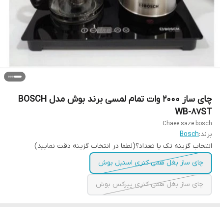
چای ساز 2000 وات تمام لمسی برند بوش مدل BOSCH
WB-87ST
Chaee saze bosch
برند:
Bosch
انتخاب گزینه تک یا تعداد؟(لطفا در انتخاب گزینه دقت نمایید)
چای ساز بغل همی کتری استیل بوش
چای ساز بغل همی کتری پیرکس بوش