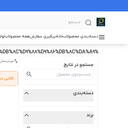
دسته‌بندی محصولات
خانه
پیگیری سفارش
همه محصولات
لوا
%D9%82%DB%8C%D9%85%D8%AA%20%D9%88%20%D8%AE%D8%B1%DB%8C%D8%AF%20%DA%A9%D8%A7%D8%B1%D8%AF%20%D9%88%20%DA%86%D9%86%DA%AF%D8%A7%D9%84%20%D8%A7%D8%B3%D8%AA%DB%8C%D9%84%20%DB%8C%D9%88%D9%86%DB%8C%DA%A9
مرتب‌سازی
جستجو در نتایج
کالایی 
دسته‌بندی
برند