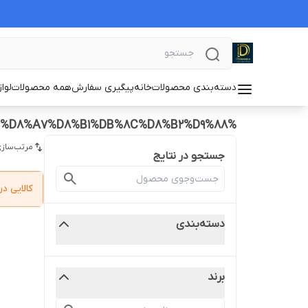
دسته‌بندی محصولات
خانه
پیگیری سفارش
همه محصولات
لوا
%D9%BE%D8%AE%D8%B4%20%D8%B9%D9%85%D8%AF%D9%87%20%D8%AE%D8%B1%D8%AF%DA%A9%D9%86%20%D9%84%D8%A7%D8%B1%DB%8C%D8%B2%D9%88
مرتب‌سازی
جستجو در نتایج
کالایی 
دسته‌بندی
برند